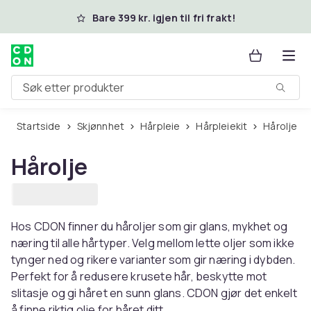
Hopp til hovedinnhold
Bare 399 kr. igjen til fri frakt!
Søk etter produkter
Startside
Skjønnhet
Hårpleie
Hårpleiekit
Hårolje
Hårolje
Hos CDON finner du håroljer som gir glans, mykhet og
næring til alle hårtyper. Velg mellom lette oljer som ikke
tynger ned og rikere varianter som gir næring i dybden.
Perfekt for å redusere krusete hår, beskytte mot
slitasje og gi håret en sunn glans. CDON gjør det enkelt
å finne riktig olje for håret ditt.