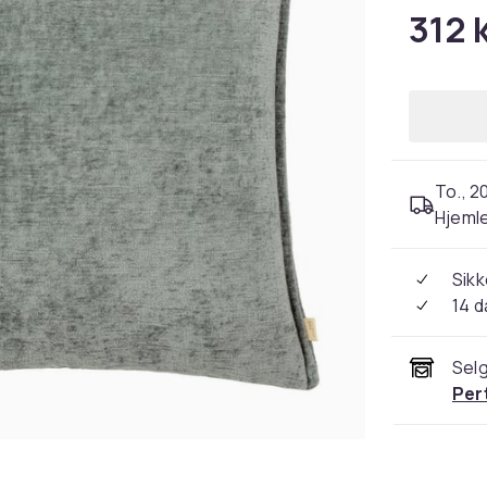
312 
To., 2
Hjeml
Sikk
14 d
Selg
Per