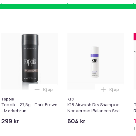
Kjøp
Kjøp
lo Shirt i handlekurven
ta Professional Mens Thor 300 Full Zip Fleece Jacket i handl
Legg Toppik - 27,5g - Dark Brown - Mørkeb
Legg K18 Ai
Toppik
K18
Toppik - 27,5g - Dark Brown
K18 Airwash Dry Shampoo
T
- Mørkebrun
Nonaerosol Balances Scalp
R
& Controls Excess Oil
P
299 kr
604 kr
M
T