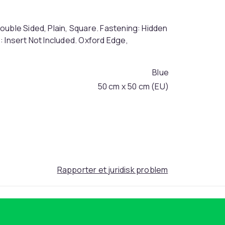
ouble Sided, Plain, Square. Fastening: Hidden
 Insert Not Included. Oxford Edge,
Blue
50 cm x 50 cm (EU)
45dea2d7-14be-4209-ae98-bcec83e2e5e1
Rapporter et juridisk problem