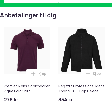
Anbefalinger til dig
Kjøp
Kjøp
Legg Premier Mens Coolchecker Pique Po
Legg Regat
Premier Mens Coolchecker
Regatta Professional Mens
Pique Polo Shirt
Thor 300 Full Zip Fleece
Jacket
276 kr
354 kr