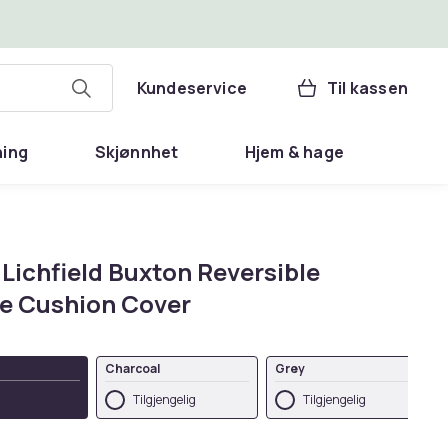
Kundeservice
Til kassen
ning
Skjønnhet
Hjem & hage
Lichfield Buxton Reversible
e Cushion Cover
Charcoal
Grey
Tilgjengelig
Tilgjengelig