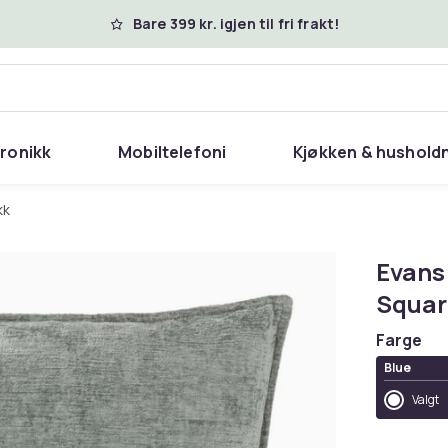
Bare 399 kr. igjen til fri frakt!
tronikk
Mobiltelefoni
Kjøkken & hushold
kk
Evans 
Squar
Farge
Blue
Valgt