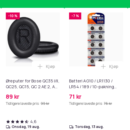
-10 %
-7 %
Kjøp
Kjøp
standsbånd - mage- og kjernetrening, yoga og hjemmegymnast
ART til HDMI-omformer 1080p i handlekurven
Legg Øreputer for Bose QC35 I/II, QC25, 
Legg Batte
Øreputer for Bose QC35 I/II,
Batteri AG10 / LR1130 /
QC25, QC15, QC 2 AE 2, AE
LR54 / 189 / 10-pakning
2i, AE 2w, SoundTrue,
PKcell
89 kr
71 kr
SoundLink Black
Tidligere laveste pris:
99 kr
Tidligere laveste pris:
76 kr
4,6
onsdag, 19 aug.
torsdag, 13 aug.