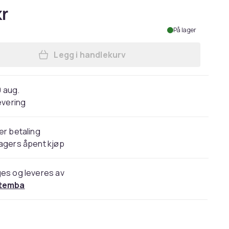
kr
På lager
Legg i handlekurv
Legg Evans Lichfield Buxton Revers
0 aug.
evering
er betaling
agers åpent kjøp
es og leveres av
temba