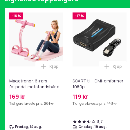
-16 %
-17 %
Kjøp
Kjøp
Legg Magetrener, 6-rørs fotpedal mot
Legg SC
Magetrener, 6-rørs
SCART til HDMI-omformer
fotpedal motstandsbånd -
1080p
mage- og kjernetrening,
169 kr
119 kr
yoga og
Tidligere laveste pris:
201 kr
Tidligere laveste pris:
143 kr
hjemmegymnastikk Pink
3,7
fredag, 14 aug.
onsdag, 19 aug.