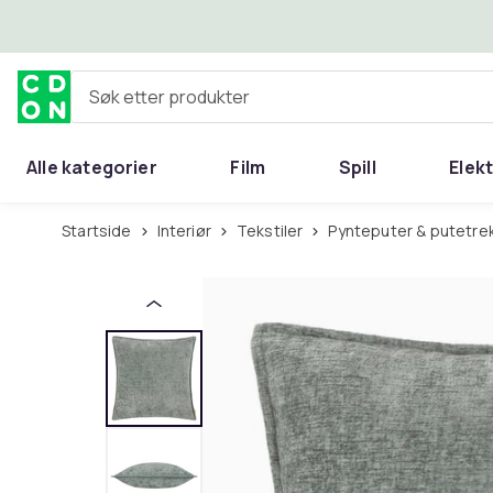
Hopp til hovedinnhold
Søk etter produkter
Alle kategorier
Film
Spill
Elek
Startside
Interiør
Tekstiler
Pynteputer & putetre