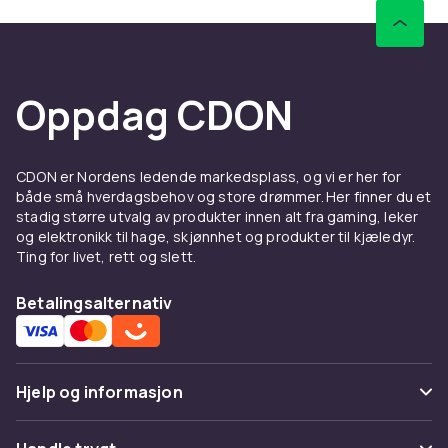
Dukker som passer til
dukkehuset ditt
Oppdag CDON
Eier du et dukkehus? I så fall er det selvfølgelig
viktig at noen bor der. De pene
dukkehusdukkene selges vanligvis i sett, slik at
huset kan befolkes av en hel familie.
CDON er Nordens ledende markedsplass, og vi er her for
både små hverdagsbehov og store drømmer. Her finner du et
Barbie & LOL Surprise-dukker
stadig større utvalg av produkter innen alt fra gaming, leker
og elektronikk til hage, skjønnhet og produkter til kjæledyr.
Barbie har vært en av verdens mest populære
Ting for livet, rett og slett.
dukker siden 1950-tallet. Hun har flere
forskjellige utseender pluss et vell av klær og
Betalingsalternativ
tilbehør. En annen populær utstillingsdukke er
LOL Surprise-dukkene, som også lover
overraskelser. For eksempel kan du lyse med
Hjelp og informasjon
en lommelykt på dukken for å se skjulte
detaljer.
Vanlige spørsmål