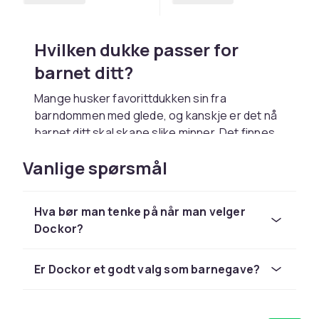
Hvilken dukke passer for
barnet ditt?
Mange husker favorittdukken sin fra
barndommen med glede, og kanskje er det nå
barnet ditt skal skape slike minner. Det finnes
mange forskjellige typer dukker å velge
Vanlige spørsmål
mellom, som forestiller alt fra babyer til kjente
filmkarakterer.
Ranglen
Hva bør man tenke på når man velger
Dockor?
Ranglen er en dukke som imiterer en ekte baby
og noen barnet ditt skal ta vare på. Ranglen
Er Dockor et godt valg som barnegave?
kommer med forskjellige klær og tilbehør, og
er perfekt for å trekke frem og tilbake i en liten
dukkevogn.