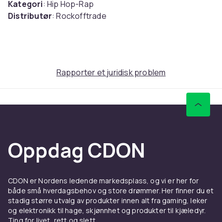
Kategori
: Hip Hop-Rap
Distributør
: Rockofftrade
Etikett
: Rockoff
Medium
: T-skjorte
Utgivelsesdato
: 2024-05-14
Enheter i emballasje
: 1
Rapporter et juridisk problem
Artikkel nr.
41810a1f-01d5-40ab-9cac-a8ae40f769cb
Produktsikkerhetsinformasjon
Oppdag CDON
CDON er Nordens ledende markedsplass, og vi er her for
både små hverdagsbehov og store drømmer. Her finner du et
stadig større utvalg av produkter innen alt fra gaming, leker
og elektronikk til hage, skjønnhet og produkter til kjæledyr.
Ting for livet, rett og slett.