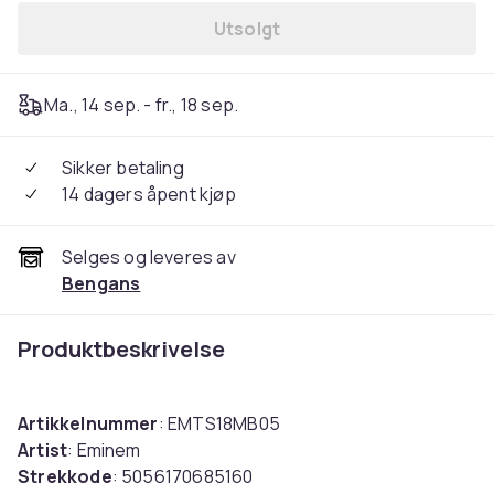
Utsolgt
Ma., 14 sep. - fr., 18 sep.
Sikker betaling
14 dagers åpent kjøp
Selges og leveres av
Bengans
Produktbeskrivelse
Artikkelnummer
: EMTS18MB05
Artist
: Eminem
Strekkode
: 5056170685160