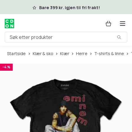
Hopp til hovedinnhold
Bare 399 kr. igjen til fri frakt!
Søk etter produkter
Startside
Klær & sko
Klær
Herre
T-shirts & linne
-4 %