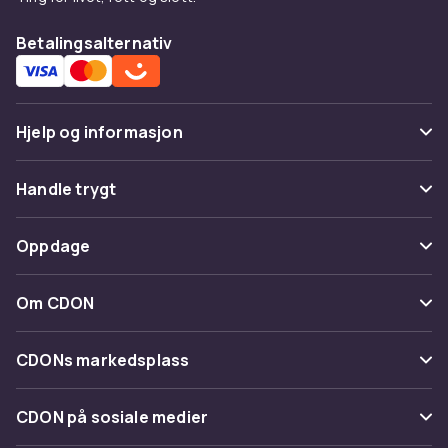
Betalingsalternativ
Hjelp og informasjon
Vanlige spørsmål
Handle trygt
Spor pakke
Betaling
Oppdage
Angre & returner her
Levering
Kategorier
Kontakt oss
Om CDON
Vilkår & policy
Varemerker
Om oss
Tilbakekallinger
CDONs markedsplass
Guider
Kundeanmeldelser
Merchant Help Center
CDON på sosiale medier
Jobbe på CDON