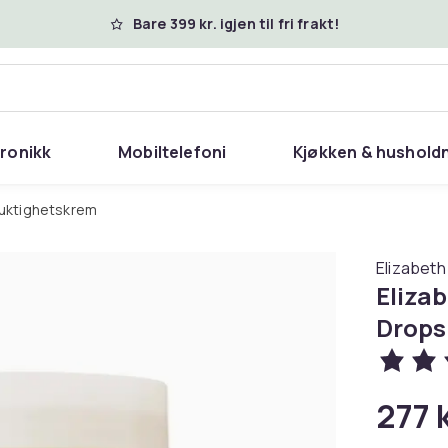
Bare 399 kr. igjen til fri frakt!
tronikk
Mobiltelefoni
Kjøkken & hushold
 fuktighetskrem
Elizabeth
Eliza
Drops
277 