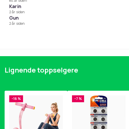
ett år siden
Karin
2 år siden
Gun
2 år siden
Lignende toppselgere
-16 %
-7 %