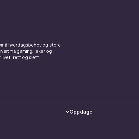
 små hverdagsbehov og store
n alt fra gaming, leker og
livet, rett og slett.
Oppdage
Kategorier
Varemerker