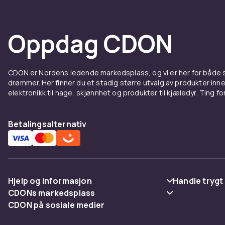
Oppdag CDON
CDON er Nordens ledende markedsplass, og vi er her for både
drømmer. Her finner du et stadig større utvalg av produkter inne
elektronikk til hage, skjønnhet og produkter til kjæledyr. Ting for 
Betalingsalternativ
Hjelp og informasjon
Handle trygt
CDONs markedsplass
Vanlige spørsmål
Betaling
CDON på sosiale medier
Merchant Help Center
Spor pakke
Levering