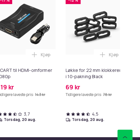
-17 %
-12 %
-
Kjøp
Kjøp
1/S55/S5/S60/S65/S6 i handlekurven
run i handlekurven
for Macbook / Erstatningsadapter - MagSafe Gen 2 - 45W i ha
Legg SCART til HDMI-omformer 1080p i han
Legg Løkke fo
CART til HDMI-omformer
Løkke for 22 mm klokkerem
HD
1080p
i 10-pakning Black
me
119 kr
69 kr
99
idligere laveste pris:
143 kr
Tidligere laveste pris:
78 kr
Tid
3,7
4,5
torsdag, 20 aug.
torsdag, 20 aug.