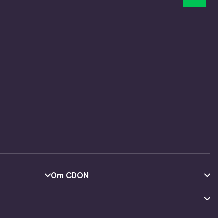
Om CDON
Om oss
Kundeanmeldelser