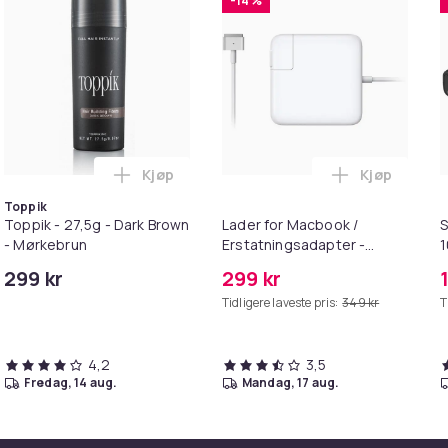
-14 %
Kjøp
Kjøp
 Balances Scalp & Controls Excess Oil i handlekurven
ehør 8 deler Xiaomi Roborock S5 Max/S6 Pure/S6 MAXV/S50/S5
Legg Toppik - 27,5g - Dark Brown - Mørkeb
Legg Lader 
Toppik
Toppik - 27,5g - Dark Brown
Lader for Macbook /
S
- Mørkebrun
Erstatningsadapter -
MagSafe Gen 2 - 45W
299 kr
299 kr
/S6
Tidligere laveste pris:
349 kr
T
4,2
3,5
fredag, 14 aug.
mandag, 17 aug.