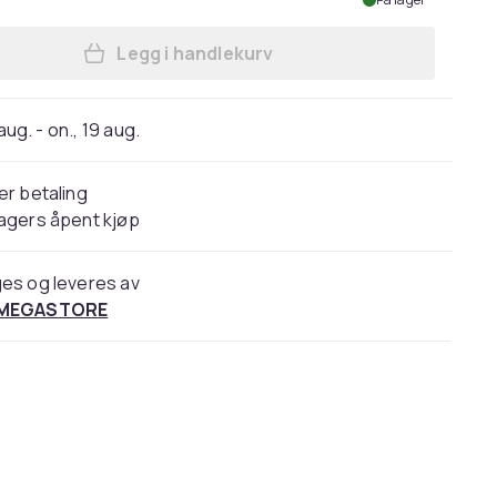
Legg i handlekurv
Legg Elizabeth Arden Green Tea Ho
 aug. - on., 19 aug.
er betaling
agers åpent kjøp
es og leveres av
 MEGASTORE