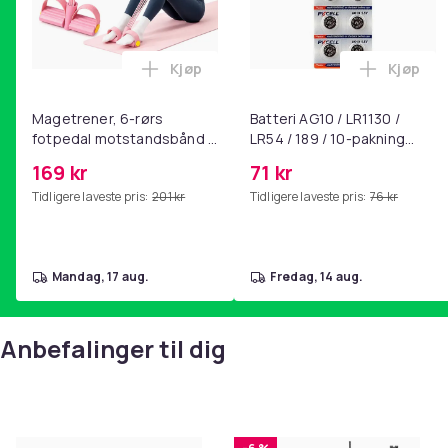
Kjøp
Kjøp
Legg Magetrener, 6-rørs fotpedal mot
Legg Bat
Magetrener, 6-rørs
Batteri AG10 / LR1130 /
fotpedal motstandsbånd -
LR54 / 189 / 10-pakning
mage- og kjernetrening,
PKcell
169 kr
71 kr
yoga og
Tidligere laveste pris:
201 kr
Tidligere laveste pris:
76 kr
hjemmegymnastikk Pink
mandag, 17 aug.
fredag, 14 aug.
Anbefalinger til dig