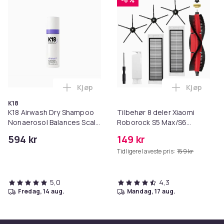
-6 %
Kjøp
Kjøp
Legg K18 Airwash Dry Shampoo Nonaerosol
Legg Tilb
K18
K18 Airwash Dry Shampoo
Tilbehør 8 deler Xiaomi
Nonaerosol Balances Scalp
Roborock S5 Max/S6
& Controls Excess Oil
Pure/S6
594 kr
149 kr
MAXV/S50/S51/S55/S5/S60/S65
Tidligere laveste pris:
159 kr
5,0
4,3
fredag, 14 aug.
mandag, 17 aug.