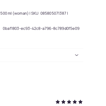
500 ml (woman) | SKU: 085805071387 |
0baf1803-ec93-42c8-a796-8c789d0f5e09