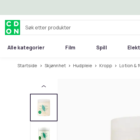
Hopp til hovedinnhold
Søk etter produkter
Alle kategorier
Film
Spill
Elek
Startside
Skjønnhet
Hudpleie
Kropp
Lotion &