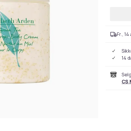
Fr., 14
Sikk
14 d
Selg
CS