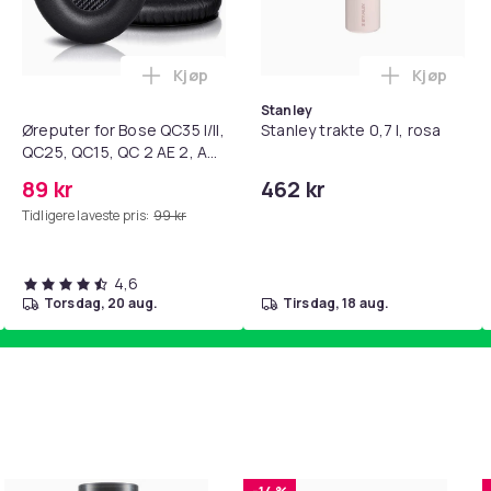
Kjøp
Kjøp
standsbånd - mage- og kjernetrening, yoga og hjemmegymnast
teri AG10 / LR1130 / LR54 / 189 / 10-pakning PKcell i handlekur
Legg Øreputer for Bose QC35 I/II, QC25, 
Legg Stanl
Stanley
Øreputer for Bose QC35 I/II,
Stanley trakte 0,7 l, rosa
QC25, QC15, QC 2 AE 2, AE
2i, AE 2w, SoundTrue,
89 kr
462 kr
SoundLink Black
Tidligere laveste pris:
99 kr
4,6
torsdag, 20 aug.
tirsdag, 18 aug.