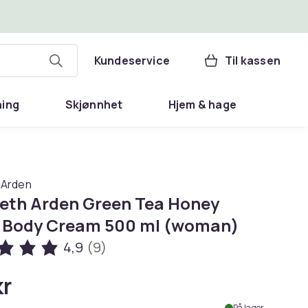
Kundeservice
Til kassen
ning
Skjønnhet
Hjem & hage
 Arden
beth Arden Green Tea Honey
 Body Cream 500 ml (woman)
4,9
(9)
kr
På lager