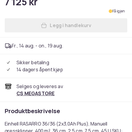
7 125 kr
Få igjen
Legg i handlekurv
Legg Einhell RASARRO 36/36 (
Fr., 14 aug. - on., 19 aug.
Sikker betaling
14 dagers åpent kjøp
Selges og leveres av
CS MEGASTORE
Produktbeskrivelse
Einhell RASARRO 36/36 (2x3,0Ah Plus), Manuell
gressklipper, 400 m², 36 cm, 2,5 cm, 7,5 cm, 45 l | SKU: