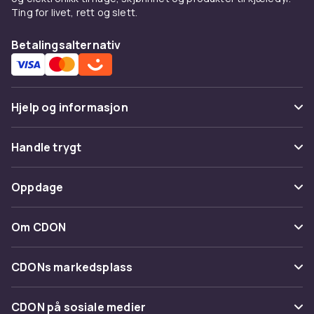
Ting for livet, rett og slett.
Betalingsalternativ
Hjelp og informasjon
Vanlige spørsmål
Handle trygt
Spor pakke
Betaling
Oppdage
Angre & returner her
Levering
Kategorier
Kontakt oss
Om CDON
Vilkår & policy
Varemerker
Om oss
Tilbakekallinger
CDONs markedsplass
Guider
Kundeanmeldelser
Merchant Help Center
CDON på sosiale medier