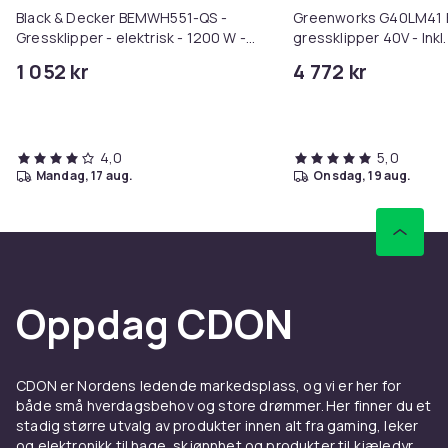
Black & Decker BEMWH551-QS -
Greenworks G40LM41 B
Gressklipper - elektrisk - 1200 W -
gressklipper 40V - Inkl.
30 cm - 5,91 kg
og lader
1 052 kr
4 772 kr
4,0
5,0
mandag, 17 aug.
onsdag, 19 aug.
Oppdag CDON
CDON er Nordens ledende markedsplass, og vi er her for
både små hverdagsbehov og store drømmer. Her finner du et
stadig større utvalg av produkter innen alt fra gaming, leker
og elektronikk til hage, skjønnhet og produkter til kjæledyr.