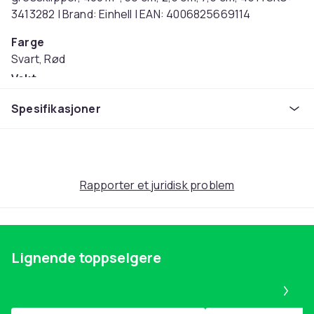
3413282 | Brand: Einhell | EAN: 4006825669114
Farge
Svart, Rød
Vekt
13.1
Spesifikasjoner
Artikkel nr.
18a14847-5649-4746-b320-2668465457ab
Produktsikkerhetsinformasjon
Rapporter et juridisk problem
Lignende toppselgere
Pa