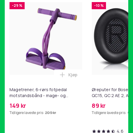
-29 %
-10 %
Kjøp
Legg Magetrener, 6-rørs fotp
Magetrener, 6-rørs fotpedal
Øreputer for Bose QC
motstandsbånd - mage- og
QC15, QC 2 AE 2, AE 
kjernetrening, yoga og
SoundTrue, SoundLin
149 kr
89 kr
hjemmegymnastikk Purple
Tidligere laveste pris:
209 kr
Tidligere laveste pris:
99 
4,6