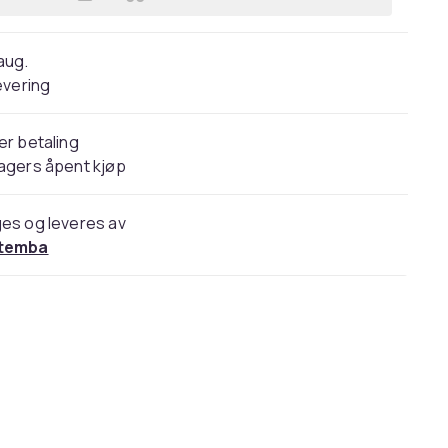
Legg Dorothy Perkins Womens/Ladie
 aug.
evering
er betaling
agers åpent kjøp
es og leveres av
temba