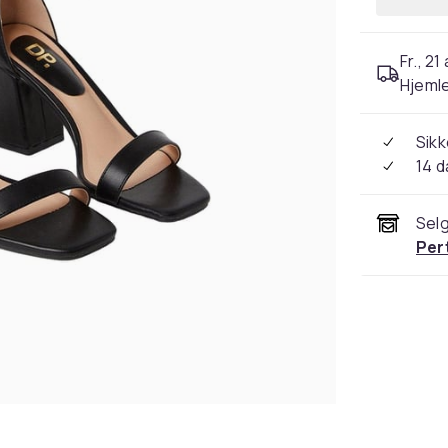
Fr., 21
Hjeml
Sikk
14 d
Selg
Per