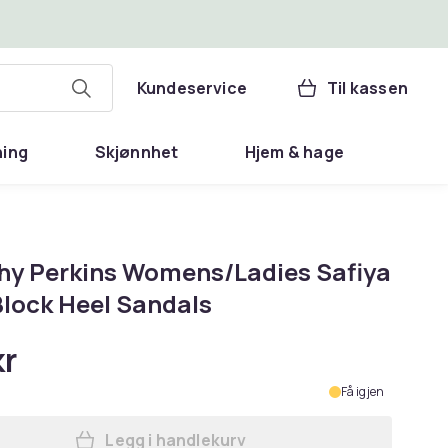
Kundeservice
Til kassen
ning
Skjønnhet
Hjem & hage
hy Perkins Womens/Ladies Safiya
Block Heel Sandals
kr
Få igjen
Legg i handlekurv