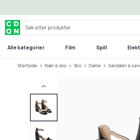
Hopp til hovedinnhold
Søk etter produkter
Alle kategorier
Film
Spill
Elek
Startside
Klær & sko
Sko
Dame
Sandaler & sa