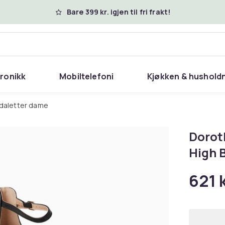
Bare 399 kr. igjen til fri frakt!
tronikk
Mobiltelefoni
Kjøkken & hushold
ndaletter dame
Dorot
High 
621 