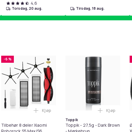
4,6
torsdag, 20 aug.
tirsdag, 18 aug.
-6 %
Kjøp
Kjøp
handlekurven
etrimmer / Potetrimmer - Trimmer for Poter i handlekurven
Legg Tilbehør 8 deler Xiaomi Roborock S
Legg Toppik
Toppik
Tilbehør 8 deler Xiaomi
Toppik - 27,5g - Dark Brown
Ø
Roborock S5 Max/S6
- Mørkebrun
X