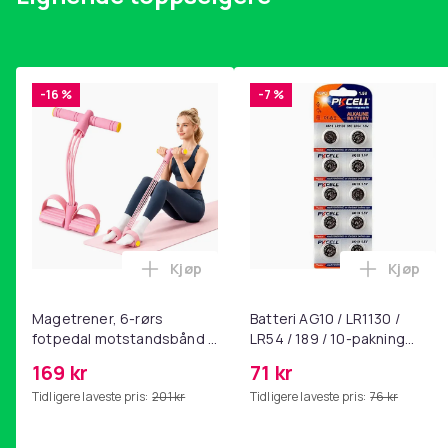
-16 %
-7 %
Kjøp
Kjøp
Legg Magetrener, 6-rørs fotpedal mot
Legg Bat
Magetrener, 6-rørs
Batteri AG10 / LR1130 /
fotpedal motstandsbånd -
LR54 / 189 / 10-pakning
mage- og kjernetrening,
PKcell
169 kr
71 kr
yoga og
Tidligere laveste pris:
201 kr
Tidligere laveste pris:
76 kr
hjemmegymnastikk Pink