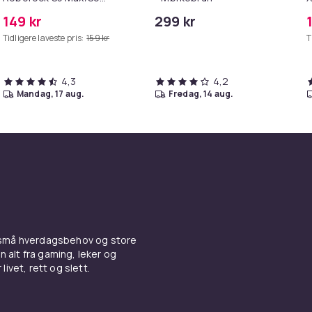
Pure/S6
149 kr
299 kr
MAXV/S50/S51/S55/S5/S60/S65/S6
Tidligere laveste pris:
159 kr
T
4,3
4,2
mandag, 17 aug.
fredag, 14 aug.
 små hverdagsbehov og store
n alt fra gaming, leker og
livet, rett og slett.