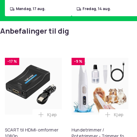
mandag, 17 aug.
fredag, 14 aug.
Anbefalinger til dig
-17 %
-9 %
Kjøp
Kjøp
Legg SCART til HDMI-omformer 1080p i 
Legg Hund
SCART til HDMI-omformer
Hundetrimmer /
1080p
Potetrimmer - Trimmer for