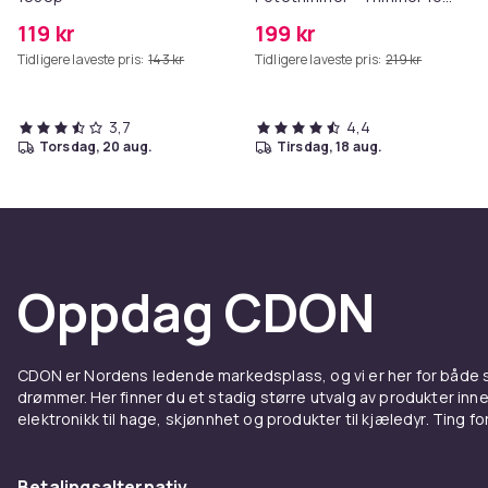
Poter
119 kr
199 kr
Tidligere laveste pris:
143 kr
Tidligere laveste pris:
219 kr
3,7
4,4
torsdag, 20 aug.
tirsdag, 18 aug.
Oppdag CDON
CDON er Nordens ledende markedsplass, og vi er her for både
drømmer. Her finner du et stadig større utvalg av produkter inne
elektronikk til hage, skjønnhet og produkter til kjæledyr. Ting for 
Betalingsalternativ