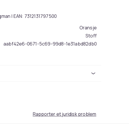
gman | EAN: 7312131797500
Oransje
Stoff
aabf42e6-0671-5c69-99d8-1e31abd82db0
Rapporter et juridisk problem