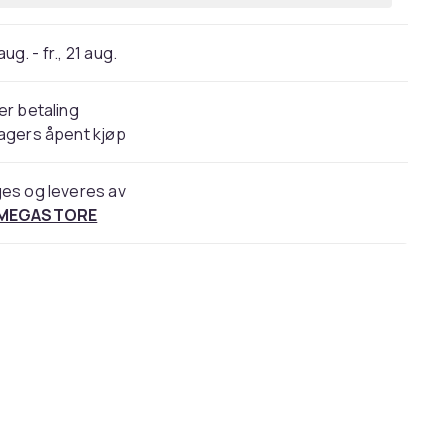
 aug. - fr., 21 aug.
er betaling
agers åpent kjøp
es og leveres av
 MEGASTORE