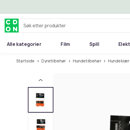
Hopp til hovedinnhold
Søk etter produkter
Alle kategorier
Film
Spill
Elek
Startside
Dyretilbehør
Hundetilbehør
Hundeklær