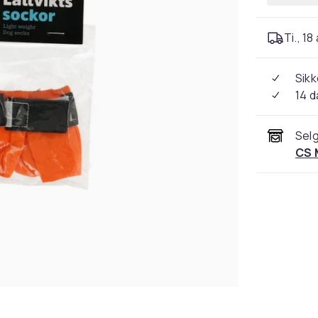
Ti., 18
Sikk
14 d
Selg
CS