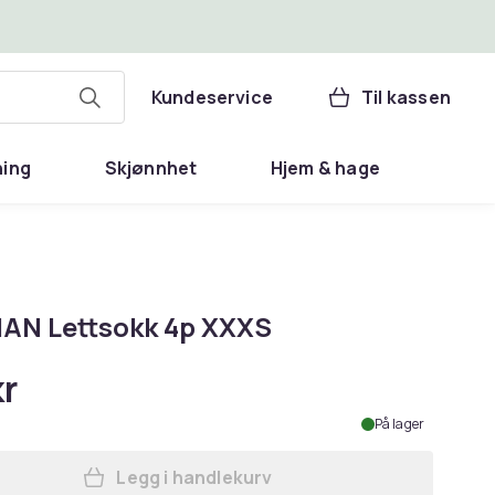
Kundeservice
Til kassen
ning
Skjønnhet
Hjem & hage
N Lettsokk 4p XXXS
kr
På lager
Legg i handlekurv
Legg DOGMAN Lettsokk 4p XXXS i h