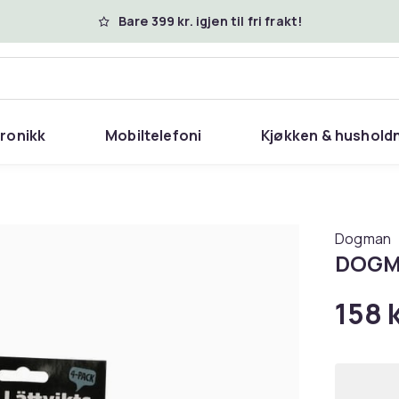
Bare 399 kr. igjen til fri frakt!
tronikk
Mobiltelefoni
Kjøkken & hushold
Dogman
DOGMA
158 