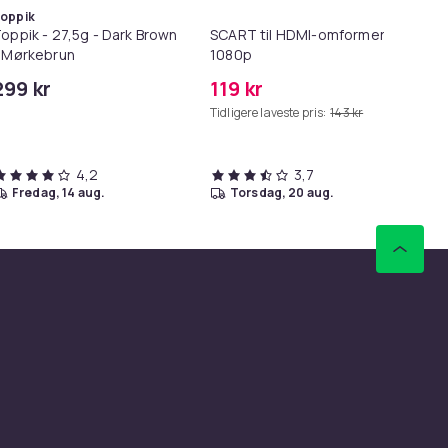
oppik
oppik - 27,5g - Dark Brown
SCART til HDMI-omformer
Lø
 Mørkebrun
1080p
i 1
299 kr
119 kr
69
Tidligere laveste pris:
143 kr
Tid
4,2
3,7
fredag, 14 aug.
torsdag, 20 aug.