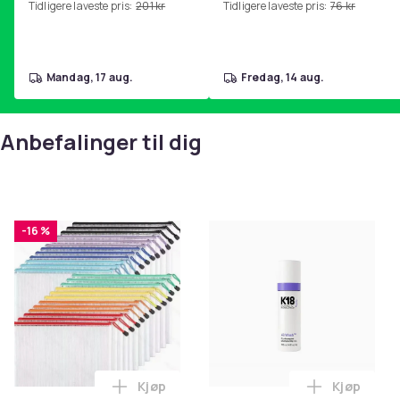
Tidligere laveste pris:
201 kr
Tidligere laveste pris:
76 kr
hjemmegymnastikk Pink
mandag, 17 aug.
fredag, 14 aug.
Anbefalinger til dig
-16 %
Kjøp
Kjøp
Legg Nettingposer i A4-størrelse - 24 stk
Legg K18 A