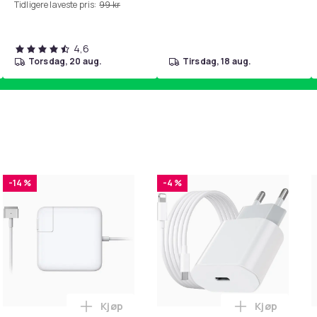
Tidligere laveste pris:
99 kr
4,6
torsdag, 20 aug.
tirsdag, 18 aug.
-14 %
-4 %
Kjøp
Kjøp
. i handlekurven
irwash Dry Shampoo Nonaerosol Balances Scalp & Controls Exc
Legg Lader for Macbook / Erstatningsadap
Legg iPhone