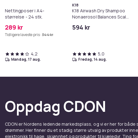
K18
Nettingposer i A4-
K18 Airwash Dry Shampoo
størrelse - 24 stk.
Nonaerosol Balances Scalp
& Controls Excess Oil
289 kr
594 kr
Tidligere laveste pris:
344 kr
4,2
5,0
mandag, 17 aug.
fredag, 14 aug.
Oppdag CDON
CDON er Nordens ledende markedsplass, og vi er her for både
drømmer. Her finner du et stadig større utvalg av produkter inne
elektronikk til hage, skjønnhet og produkter til kjæledyr. Ting for 