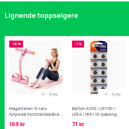
Lignende toppselgere
-16 %
-7 %
Kjøp
Kjøp
Legg Magetrener, 6-rørs fotpedal mot
Legg Bat
Magetrener, 6-rørs
Batteri AG10 / LR1130 /
fotpedal motstandsbånd -
LR54 / 189 / 10-pakning
mage- og kjernetrening,
PKcell
169 kr
71 kr
yoga og