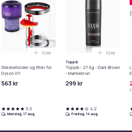
Kjøp
Kjøp
 Balances Scalp & Controls Excess Oil i handlekurven
ehør 8 deler Xiaomi Roborock S5 Max/S6 Pure/S6 MAXV/S50/S5
Legg Støvbeholder og filter for Dyson V11 
Legg Toppik
Toppik
Støvbeholder og filter for
Toppik - 27,5g - Dark Brown
L
Dyson V11
- Mørkebrun
E
M
563 kr
299 kr
/S6
T
5,0
4,2
mandag, 17 aug.
fredag, 14 aug.