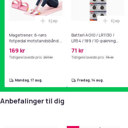
Kjøp
Kjøp
Legg Magetrener, 6-rørs fotpedal mot
Legg Bat
Magetrener, 6-rørs
Batteri AG10 / LR1130 /
fotpedal motstandsbånd -
LR54 / 189 / 10-pakning
mage- og kjernetrening,
PKcell
169 kr
71 kr
yoga og
Tidligere laveste pris:
201 kr
Tidligere laveste pris:
76 kr
hjemmegymnastikk Pink
mandag, 17 aug.
fredag, 14 aug.
Anbefalinger til dig