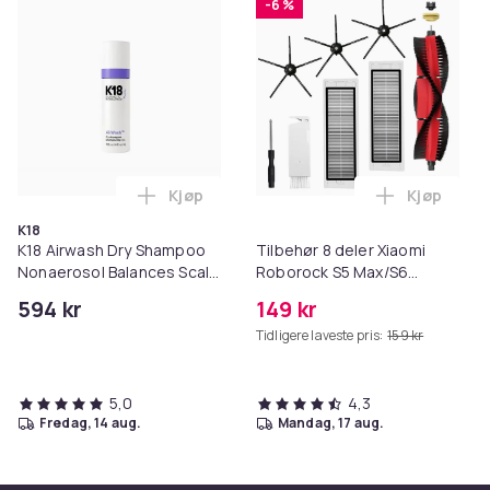
-6 %
Kjøp
Kjøp
Legg K18 Airwash Dry Shampoo Nonaerosol
Legg Tilb
K18
K18 Airwash Dry Shampoo
Tilbehør 8 deler Xiaomi
Nonaerosol Balances Scalp
Roborock S5 Max/S6
& Controls Excess Oil
Pure/S6
594 kr
149 kr
MAXV/S50/S51/S55/S5/S60/S65
Tidligere laveste pris:
159 kr
5,0
4,3
fredag, 14 aug.
mandag, 17 aug.