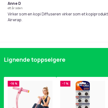
Anne D
Artikkel nr.
ett år siden
Produktsikkerhetsinformasjon
Virker som en kopi Diffuseren virker som et kopiprodukt
Airwrap.
Lignende toppselgere
-16 %
-7 %