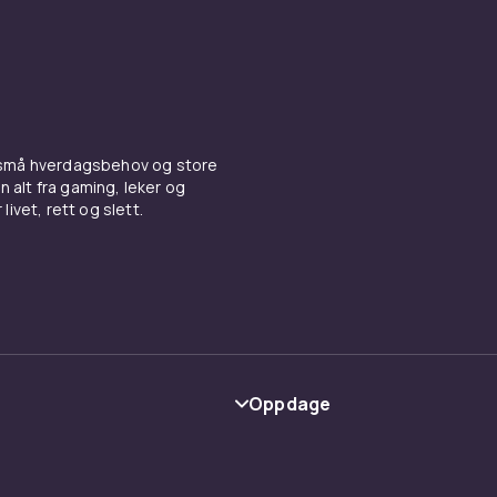
 små hverdagsbehov og store
n alt fra gaming, leker og
livet, rett og slett.
Oppdage
Kategorier
Varemerker