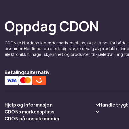
Oppdag CDON
CDON er Nordens ledende markedsplass, og vi er her for både
drømmer. Her finner du et stadig større utvalg av produkter inne
elektronikk til hage, skjønnhet og produkter til kjæledyr. Ting for 
Betalingsalternativ
Hjelp og informasjon
Handle trygt
CDONs markedsplass
Vanlige spørsmål
Betaling
CDON på sosiale medier
Merchant Help Center
Spor pakke
Levering