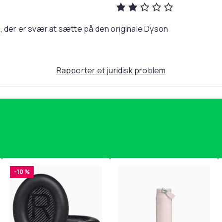
633fb786-e7d7-59b7-948b-9d08c2adb85b
, der er svær at sætte på den originale Dyson
Rapporter et juridisk problem
-10 %