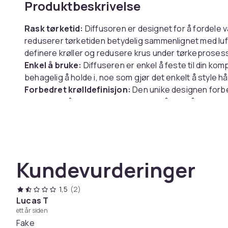
Produktbeskrivelse
Rask tørketid:
Diffusoren er designet for å fordele
reduserer tørketiden betydelig sammenlignet med luftt
definere krøller og redusere krus under tørkeproses
Enkel å bruke:
Diffuseren er enkel å feste til din kom
behagelig å holde i, noe som gjør det enkelt å style hå
Forbedret krølldefinisjon:
Den unike designen forbed
volum uten å skape krus. Perfekt for å oppnå krøller i
Spesifikasjoner:
Størrelse: Lengde: 13,5 cm, Bredde: 12 cm, Høyde: 11 
Materiale: ABS
Kundevurderinger
Pakken inkluderer:
1 x Diffuser
1,5
(2)
Lucas T
Farge
ett år siden
Vekt, gram
Fake