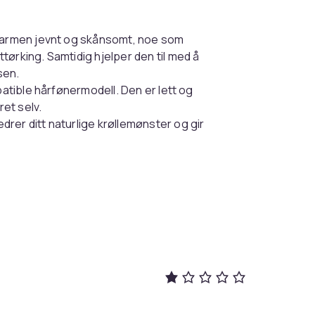
 varmen jevnt og skånsomt, noe som
ørking. Samtidig hjelper den til med å
sen.
patible hårfønermodell. Den er lett og
ret selv.
rer ditt naturlige krøllemønster og gir
 salongkvalitet hjemme.
cm
Grey
230