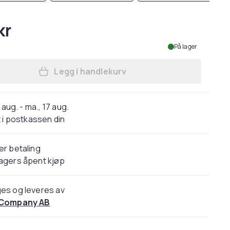
kr
På lager
Legg i handlekurv
Legg Diffuser for Curls Dyson Airw
 aug. - ma., 17 aug.
 i postkassen din
er betaling
agers åpent kjøp
es og leveres av
 Company AB