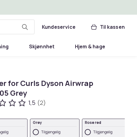
Kundeservice
Til kassen
ning
Skjønnhet
Hjem & hage
er for Curls Dyson Airwrap
05 Grey
1,5
(2)
Grey
Rose red
ngelig
Tilgjengelig
Tilgjengelig