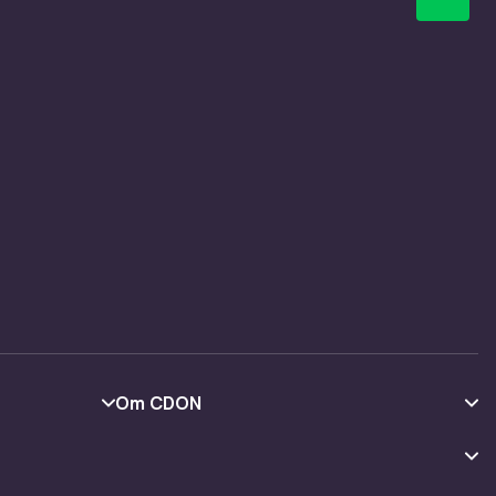
Om CDON
Om oss
Kundeanmeldelser