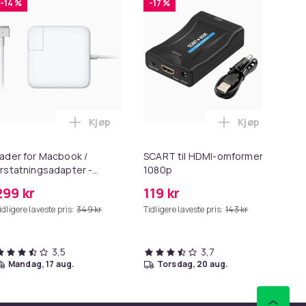
-14 %
-17 %
-
Kjøp
Kjøp
1/S55/S5/S60/S65/S6 i handlekurven
i handlekurven
 - 27,5g - Dark Brown - Mørkebrun i handlekurven
Legg Lader for Macbook / Erstatningsadapt
Legg SCART t
ader for Macbook /
SCART til HDMI-omformer
HD
rstatningsadapter -
1080p
me
agSafe Gen 2 - 45W
299 kr
119 kr
99
idligere laveste pris:
349 kr
Tidligere laveste pris:
143 kr
Tid
3,5
3,7
mandag, 17 aug.
torsdag, 20 aug.