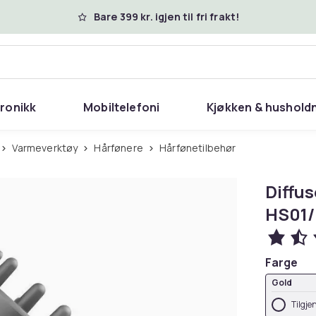
Bare 399 kr. igjen til fri frakt!
tronikk
Mobiltelefoni
Kjøkken & hushold
Varmeverktøy
Hårfønere
Hårfønetilbehør
Diffus
HS01/
Farge
Gold
Tilgje