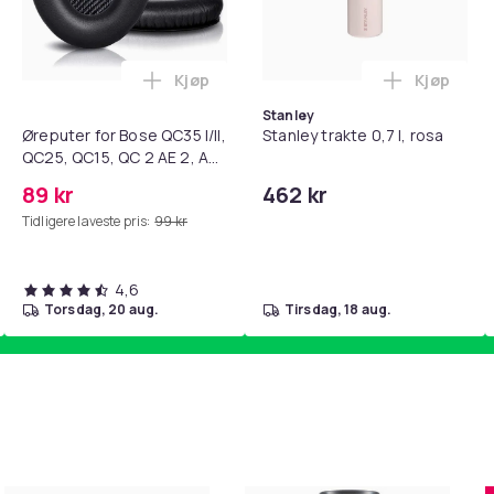
Kjøp
Kjøp
standsbånd - mage- og kjernetrening, yoga og hjemmegymnast
teri AG10 / LR1130 / LR54 / 189 / 10-pakning PKcell i handlekur
Legg Øreputer for Bose QC35 I/II, QC25, 
Legg Stanl
Stanley
Øreputer for Bose QC35 I/II,
Stanley trakte 0,7 l, rosa
QC25, QC15, QC 2 AE 2, AE
2i, AE 2w, SoundTrue,
89 kr
462 kr
SoundLink Black
Tidligere laveste pris:
99 kr
4,6
torsdag, 20 aug.
tirsdag, 18 aug.