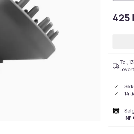
425 
To., 13
Levert
Sikk
14 d
Selg
INF