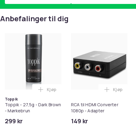
Anbefalinger til dig
Kjøp
Kjøp
Legg Toppik - 27,5g - Dark Brown - Mørk
Legg RCA t
Toppik
Toppik - 27,5g - Dark Brown
RCA til HDMI Converter
- Mørkebrun
1080p - Adapter
299 kr
149 kr