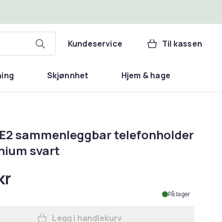
Kundeservice
Til kassen
ning
Skjønnhet
Hjem & hage
E2 sammenleggbar telefonholder
nium svart
kr
På lager
Legg i handlekurv