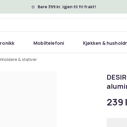
Bare 399 kr. igjen til fri frakt!
tronikk
Mobiltelefoni
Kjøkken & hushold
onholdere & stativer
DESIR
alumi
239 