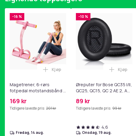
Artikkel nr.
Produktsikkerhetsinformasjon
-16 %
-10 %
Kjøp
Kjøp
Legg Magetrener, 6-rørs fotpedal mot
Legg Øre
Magetrener, 6-rørs
Øreputer for Bose QC35 I/II,
fotpedal motstandsbånd -
QC25, QC15, QC 2 AE 2, AE
mage- og kjernetrening,
2i, AE 2w, SoundTrue,
169 kr
89 kr
yoga og
SoundLink Black
Tidligere laveste pris:
201 kr
Tidligere laveste pris:
99 kr
hjemmegymnastikk Pink
4,6
fredag, 14 aug.
onsdag, 19 aug.