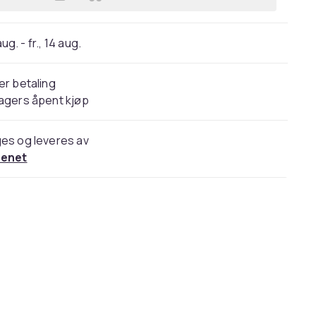
Legg DESIRE2 sammenleggbar telefo
 aug. - fr., 14 aug.
er betaling
agers åpent kjøp
es og leveres av
cenet