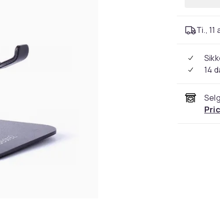
Ti., 11
Sikk
14 d
Selg
Pri