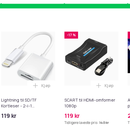
-17 %
Kjøp
Kjøp
ebrun i handlekurven
il HDMI Converter 1080p - Adapter i handlekurven
Legg Lightning til SD/TF Kortleser - 2-i-1
Legg SCART 
Lightning til SD/TF
SCART til HDMI-omformer
A
Kortleser - 2-i-1
1080p
p
Minnekortadapter til
S
119 kr
119 kr
iPhone/iPad
Tidligere laveste pris:
143 kr
T