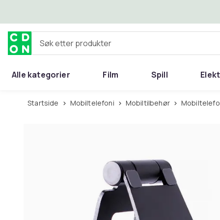
Hopp til hovedinnhold
Søk etter produkter
Alle kategorier
Film
Spill
Elek
Startside
Mobiltelefoni
Mobiltilbehør
Mobiltelef