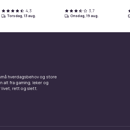
4,3
3,7
torsdag, 13 aug.
onsdag, 19 aug.
 små hverdagsbehov og store
n alt fra gaming, leker og
livet, rett og slett.