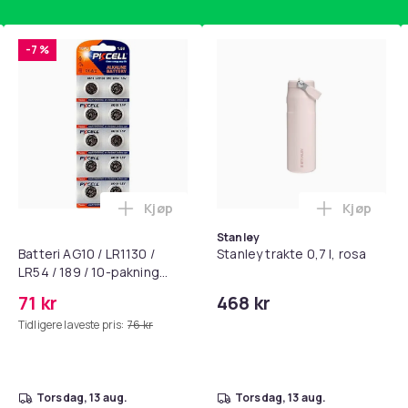
b8e4bb3f-e7f5-58bc-8c29-7d93f28a2769
-7 %
Kjøp
Kjøp
standsbånd - mage- og kjernetrening, yoga og hjemmegymnast
puter for Bose QC35 I/II, QC25, QC15, QC 2 AE 2, AE 2i, AE 2w,
Legg Batteri AG10 / LR1130 / LR54 / 189 
Legg Stanl
Stanley
Batteri AG10 / LR1130 /
Stanley trakte 0,7 l, rosa
LR54 / 189 / 10-pakning
PKcell
71 kr
468 kr
Tidligere laveste pris:
76 kr
torsdag, 13 aug.
torsdag, 13 aug.