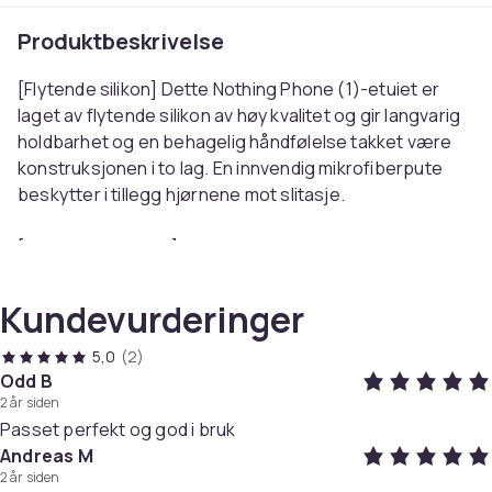
Produktbeskrivelse
[Flytende silikon] Dette Nothing Phone (1)-etuiet er
laget av flytende silikon av høy kvalitet og gir langvarig
holdbarhet og en behagelig håndfølelse takket være
konstruksjonen i to lag. En innvendig mikrofiberpute
beskytter i tillegg hjørnene mot slitasje.
[Perfekt passform] Cadorabo-etuiet er spesielt
utviklet for Nothing Phone (1) og passer perfekt til
konturene. Det omslutter volumknappene, standby-
Kundevurderinger
knappen og enhetens kurver på en presis måte.
5,0
(2)
[Omfattende beskyttelse] Dette etuiet dekker hele
Odd B
2 år siden
mobiltelefonen, inkludert alle nedre deler og knapper.
Passet perfekt og god i bruk
En 1,2 mm høy kant beskytter skjermen og kameraet
Andreas M
mot riper forårsaket av direkte kontakt med overflater.
2 år siden
Den spesielle utformingen beskytter kameraet uten at