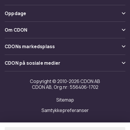
Spor pakke
Betaling
Oppdage
Angre & returner her
Levering
Kategorier
Kontakt oss
Om CDON
Vilkår & policy
Varemerker
Om oss
Tilbakekallinger
CDONs markedsplass
Guider
Kundeanmeldelser
Merchant Help Center
CDON på sosiale medier
Jobbe på CDON
Investor relations
Copyright © 2010-2026 CDON AB
CDON AB, Org.nr: 556406-1702
Tilgjengelighet
Sitemap
Samtykkepreferanser