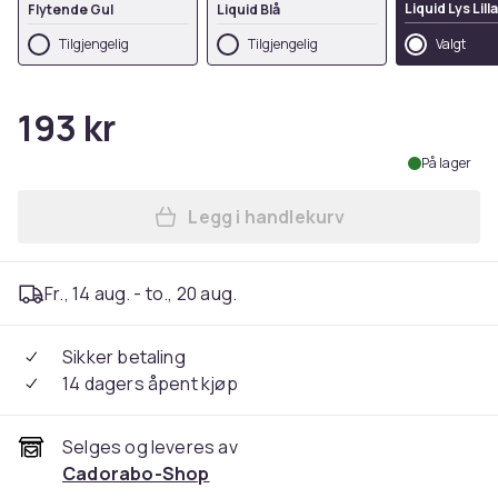
Liquid Lys Lilla
Flytende Gul
Liquid Blå
Tilgjengelig
Tilgjengelig
Valgt
193 kr
På lager
Legg i handlekurv
Legg Deksel til Nothing Pho
Fr., 14 aug. - to., 20 aug.
Sikker betaling
14 dagers åpent kjøp
Selges og leveres av
Cadorabo-Shop