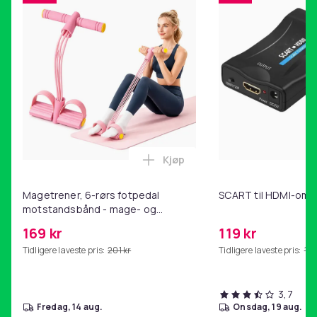
Vekt, gram
26
Artikkel nr.
6134d7e7-6ce0-5365-8506-e40927056af7
Produktsikkerhetsinformasjon
Kjøp
Legg Magetrener, 6-rørs fotp
Magetrener, 6-rørs fotpedal
SCART til HDMI-omf
motstandsbånd - mage- og
kjernetrening, yoga og
169 kr
119 kr
hjemmegymnastikk Pink
Tidligere laveste pris:
201 kr
Tidligere laveste pris:
143
3,7
fredag, 14 aug.
onsdag, 19 aug.