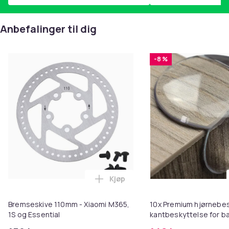
Anbefalinger til dig
-8 %
Kjøp
Legg Bremseskive 110mm - Xiaomi
Bremseskive 110mm - Xiaomi M365,
10x Premium hjørnebe
1S og Essential
kantbeskyttelse for b