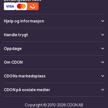
Hjelp og informasjon
Vanlige spørsmål
Handle trygt
Spor pakke
Betaling
Oppdage
Angre & returner her
Levering
Kategorier
Kontakt oss
Om CDON
Vilkår & policy
Varemerker
Om oss
Tilbakekallinger
CDONs markedsplass
Guider
Kundeanmeldelser
Merchant Help Center
CDON på sosiale medier
Jobbe på CDON
Investor relations
Copyright © 2010-2026 CDON AB