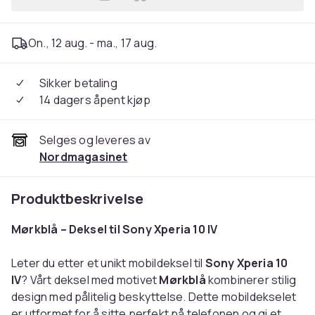
Legg Deksel / Mobildeksel ti
On., 12 aug. - ma., 17 aug.
Sikker betaling
14 dagers åpent kjøp
Selges og leveres av
Nordmagasinet
Produktbeskrivelse
Mørkblå – Deksel til Sony Xperia 10 IV
Leter du etter et unikt mobildeksel til
Sony Xperia 10
IV
? Vårt deksel med motivet
Mørkblå
kombinerer stilig
design med pålitelig beskyttelse. Dette mobildekselet
er utformet for å sitte perfekt på telefonen og gi et