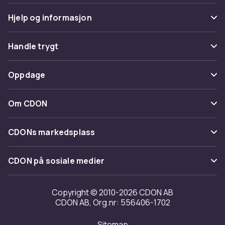
Hjelp og informasjon
Vanlige spørsmål
Handle trygt
Spor pakke
Betaling
Oppdage
Angre & returner her
Levering
Kategorier
Kontakt oss
Om CDON
Vilkår & policy
Varemerker
Om oss
Tilbakekallinger
CDONs markedsplass
Guider
Kundeanmeldelser
Merchant Help Center
CDON på sosiale medier
Jobbe på CDON
Investor relations
Copyright © 2010-2026 CDON AB
CDON AB, Org.nr: 556406-1702
Tilgjengelighet
Sitemap