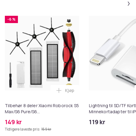
-6 %
Kjøp
Legg Tilbehør 8 deler Xiaomi R
Tilbehør 8 deler Xiaomi Roborock S5
Lightning til SD/TF Kort
Max/S6 Pure/S6
Minnekortadapter til i
MAXV/S50/S51/S55/S5/S60/S65/S6
149 kr
119 kr
Tidligere laveste pris:
159 kr