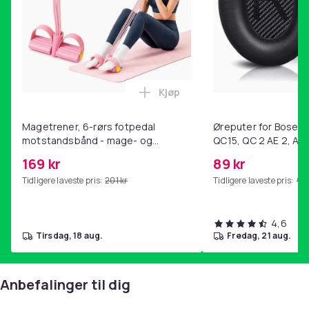
26
Artikkel nr.
1888f652-7bfd-481b-8184-4c0c64c8cefc
Produktsikkerhetsinformasjon
Kjøp
Legg Magetrener, 6-rørs fotp
Magetrener, 6-rørs fotpedal
Øreputer for Bose QC
motstandsbånd - mage- og
QC15, QC 2 AE 2, AE 
kjernetrening, yoga og
SoundTrue, SoundLin
169 kr
89 kr
hjemmegymnastikk Pink
Tidligere laveste pris:
201 kr
Tidligere laveste pris:
99 
4,6
tirsdag, 18 aug.
fredag, 21 aug.
Anbefalinger til dig