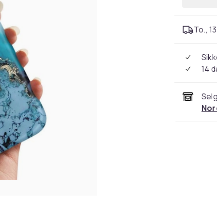
To., 13
Sikk
14 d
Selg
Nor