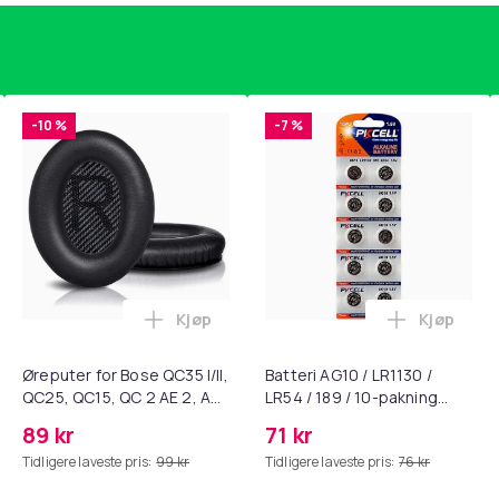
26
16143a57-361f-4822-b894-f37e90816fb9
-10 %
-7 %
Kjøp
Kjøp
standsbånd - mage- og kjernetrening, yoga og hjemmegymnast
ærebrett i titan, antibakterielt skjærebrett, skjærebrett i rustf
Legg Øreputer for Bose QC35 I/II, QC25, 
Legg Batte
Øreputer for Bose QC35 I/II,
Batteri AG10 / LR1130 /
QC25, QC15, QC 2 AE 2, AE
LR54 / 189 / 10-pakning
2i, AE 2w, SoundTrue,
PKcell
89 kr
71 kr
SoundLink Black
Tidligere laveste pris:
99 kr
Tidligere laveste pris:
76 kr