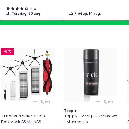
4,6
torsdag, 20 aug.
fredag, 14 aug.
-6 %
Kjøp
Kjøp
pp for Barn i handlekurven
irwash Dry Shampoo Nonaerosol Balances Scalp & Controls Exc
Legg Tilbehør 8 deler Xiaomi Roborock S
Legg Toppik
Toppik
Tilbehør 8 deler Xiaomi
Toppik - 27,5g - Dark Brown
L
Roborock S5 Max/S6
- Mørkebrun
K
Pure/S6
M