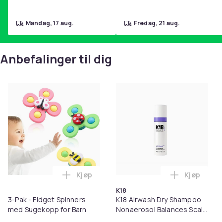
mandag, 17 aug.
fredag, 21 aug.
Anbefalinger til dig
Kjøp
Kjøp
Legg 3-Pak - Fidget Spinners med Sugeko
Legg K18 A
K18
3-Pak - Fidget Spinners
K18 Airwash Dry Shampoo
med Sugekopp for Barn
Nonaerosol Balances Scalp
& Controls Excess Oil