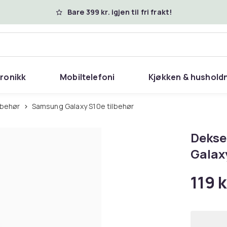
Bare 399 kr. igjen til fri frakt!
tronikk
Mobiltelefoni
Kjøkken & hushold
lbehør
Samsung Galaxy S10e tilbehør
Dekse
Galax
119 k