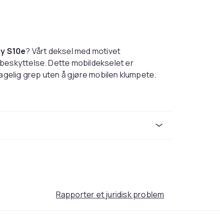
y S10e
? Vårt deksel med motivet
g beskyttelse. Dette mobildekselet er
hagelig grep uten å gjøre mobilen klumpete.
ilpasset telefonens form. Knapper, porter og
t. Den lette konstruksjonen beskytter
beholder sin smidige følelse.
 oss)
Rapporter et juridisk problem
kytter mot støt og smuss