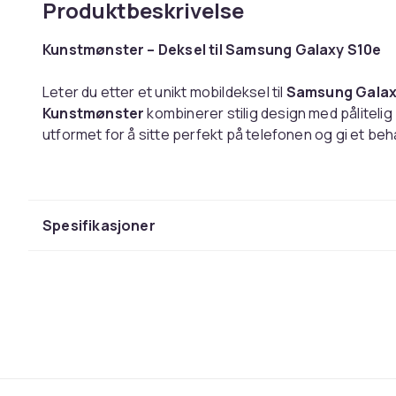
Produktbeskrivelse
Kunstmønster – Deksel til Samsung Galaxy S10e
Leter du etter et unikt mobildeksel til
Samsung Galax
Kunstmønster
kombinerer stilig design med påliteli
utformet for å sitte perfekt på telefonen og gi et be
Dekselet er laget av slitesterk hardplast og er helt t
kamerahull er nøyaktig utskåret for full funksjonalite
effektivt mot riper og smuss, samtidig som telefonen 
Spesifikasjoner
Spesifikasjoner:
Type:
Mobildeksel / Telefondeksel
Motiv: Kunstmønster
(Eksklusivt trykk utviklet av
Passer: Samsung Galaxy S10e
Materiale:
Slitesterk hardplast
Egenskaper:
Tynt design, nøyaktig passform, bes