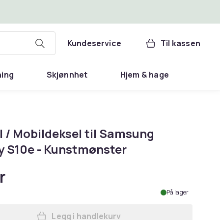
Kundeservice
Til kassen
ning
Skjønnhet
Hjem & hage
l / Mobildeksel til Samsung
y S10e - Kunstmønster
r
På lager
Legg i handlekurv