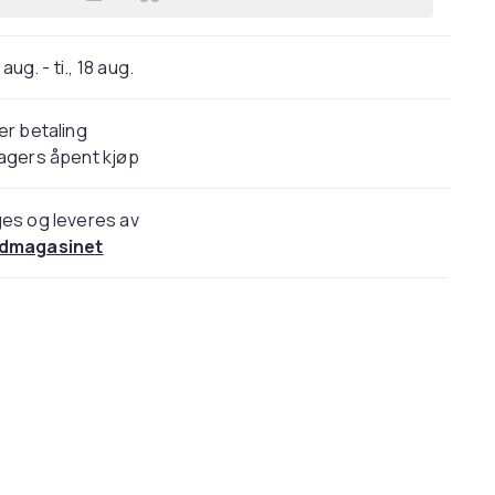
Legg Deksel / Mobildeksel til Sams
 aug. - ti., 18 aug.
er betaling
agers åpent kjøp
es og leveres av
dmagasinet