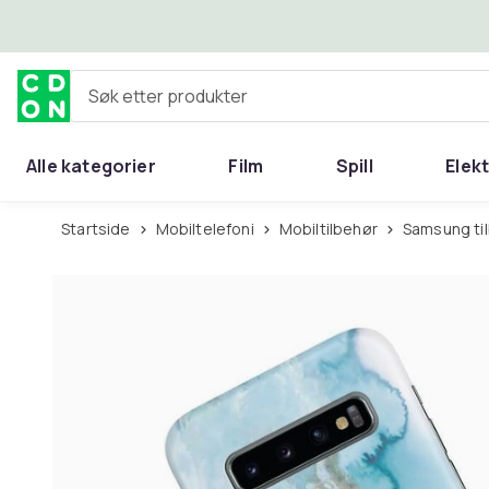
Hopp til hovedinnhold
Søk etter produkter
Alle kategorier
Film
Spill
Elek
Startside
Mobiltelefoni
Mobiltilbehør
Samsung ti