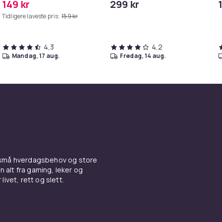
149 kr
299 kr
MAXV/S50/S51/S55/S5/S60/S65/S6
i
Tidligere laveste pris:
159 kr
4,3
4,2
mandag, 17 aug.
fredag, 14 aug.
 små hverdagsbehov og store
n alt fra gaming, leker og
livet, rett og slett.