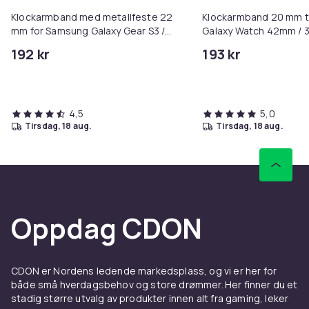
Klockarmband med metallfeste 22
Klockarmband 20 mm t
Beskytt enheten din med et moderne og pålitelig
mm for Samsung Galaxy Gear S3 /
Galaxy Watch 42mm / 3 /
Gear 2 Erstatningsrem for Huawei
til Huawei Watch 2 til N
beskyttelsesdeksel
192 kr
193 kr
Watch GT for Watch 2 Pro for
LG Watch Sport til Pep
Ticwatch Pro
Farge
LYSEGRØNN
Artikkel nr.
4,5
5,0
tirsdag, 18 aug.
tirsdag, 18 aug.
ea23a6c6-0a55-40f3-898b-ce31f04e529b
Produktsikkerhetsinformasjon
Oppdag CDON
CDON er Nordens ledende markedsplass, og vi er her for
både små hverdagsbehov og store drømmer. Her finner du et
stadig større utvalg av produkter innen alt fra gaming, leker