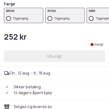
Farge
BRUN
ROSA
RØD
Tilgjengelig
Tilgjengelig
Tilgjengel
252 kr
Utsolgt
Utsolgt
On., 12 aug. - ti., 18 aug.
Sikker betaling
14 dagers åpent kjøp
Selges og leveres av