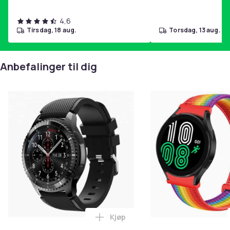
Enten du trenger et seriøst beskyttelsesetui til
forretningsmøter eller et praktisk etui med
4,6
stativfunksjon for å se på videoer hjemme - dette
tirsdag, 18 aug.
torsdag, 13 aug.
etuiet er en ekte allrounder og et must for alle
nettbretteiere!
Anbefalinger til dig
De innebygde sporene gir mulighet for vertikale og
horisontale visningsvinkler, slik at du kan se på film eller
lese komfortabelt når som helst. Takket være den
presise passformen gir dekselet enkel tilgang til
knapper og porter. Det elastiske båndet holder
dekselet lukket når enheten ikke er i bruk.
Uunnværlig ekstra tynt deksel med mange fordeler:
+ Ekstra slank design
+ 360 grader beskyttelse hele veien rundt
+ Variabel stativfunksjon
Kjøp
Legg Klockarmband med metallfe
+ Enkel tilgang til porter og knapper