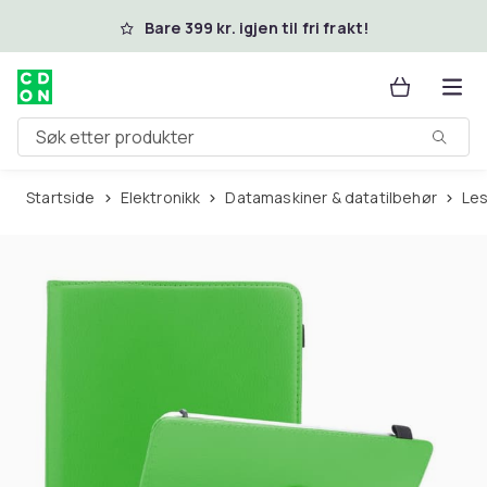
Hopp til hovedinnhold
Bare 399 kr. igjen til fri frakt!
Søk etter produkter
Startside
Elektronikk
Datamaskiner & datatilbehør
Le