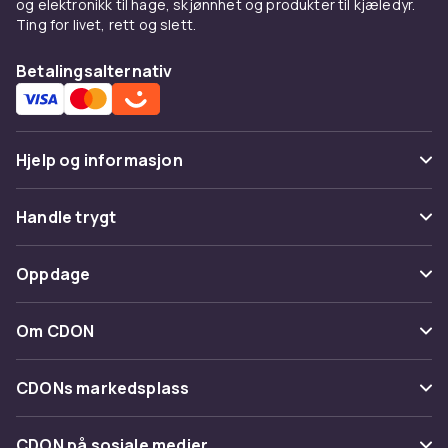
og elektronikk til hage, skjønnhet og produkter til kjæledyr.
Ting for livet, rett og slett.
Betalingsalternativ
Hjelp og informasjon
Vanlige spørsmål
Handle trygt
Spor pakke
Betaling
Oppdage
Angre & returner her
Levering
Kategorier
Kontakt oss
Om CDON
Vilkår & policy
Varemerker
Om oss
Tilbakekallinger
CDONs markedsplass
Guider
Kundeanmeldelser
Merchant Help Center
CDON på sosiale medier