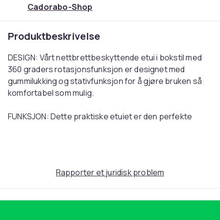
Cadorabo-Shop
Produktbeskrivelse
DESIGN: Vårt nettbrettbeskyttende etui i bokstil med
360 graders rotasjonsfunksjon er designet med
gummilukking og stativfunksjon for å gjøre bruken så
komfortabel som mulig.
FUNKSJON: Dette praktiske etuiet er den perfekte
følgesvenn for hverdagen. Takket være
standfunksjonen kan du for eksempel se videoer og
komfortabelt utføre andre aktiviteter samtidig.
Rapporter et juridisk problem
KVALITET: Kun kvalitative materialer ble brukt i
behandlingen av denne posen. Yttermaterialet er laget
av høykvalitets kunstskinn og det indre skallet er laget
av plast.