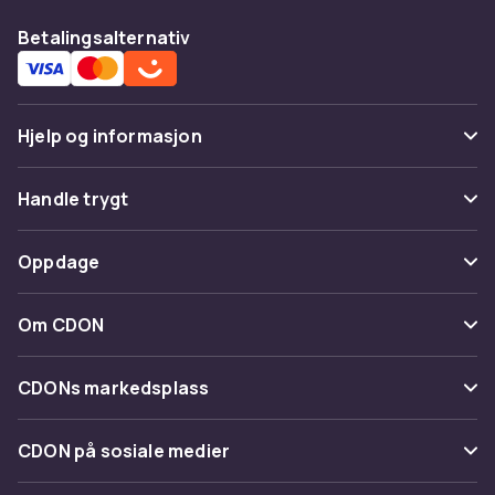
Betalingsalternativ
Hjelp og informasjon
Vanlige spørsmål
Handle trygt
Spor pakke
Betaling
Oppdage
Angre & returner her
Levering
Kategorier
Kontakt oss
Om CDON
Vilkår & policy
Varemerker
Om oss
Tilbakekallinger
CDONs markedsplass
Guider
Kundeanmeldelser
Merchant Help Center
CDON på sosiale medier
Jobbe på CDON