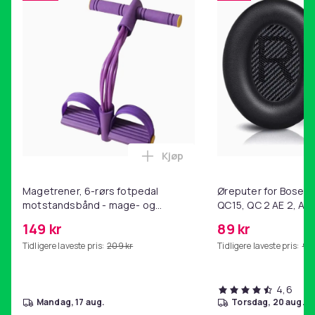
Kjøp
Legg Magetrener, 6-rørs fotp
Magetrener, 6-rørs fotpedal
Øreputer for Bose QC
motstandsbånd - mage- og
QC15, QC 2 AE 2, AE 
kjernetrening, yoga og
SoundTrue, SoundLin
149 kr
89 kr
hjemmegymnastikk Purple
Tidligere laveste pris:
209 kr
Tidligere laveste pris:
99 
4,6
mandag, 17 aug.
torsdag, 20 aug.