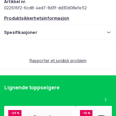
Artikkel nr.
022616f2-6cd8-4ed7-8d3f-dd30d08efe52
Produktsikkerhetsinformasjon
Spesifikasjoner
Rapporter et juridisk problem
Lignende toppselgere
Pa
-29 %
-10 %