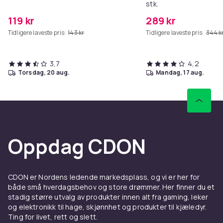
stk.
119 kr
289 kr
Tidligere laveste pris:
143 kr
Tidligere laveste pris:
344 k
3,7
4,2
torsdag, 20 aug.
mandag, 17 aug.
Oppdag CDON
CDON er Nordens ledende markedsplass, og vi er her for
både små hverdagsbehov og store drømmer. Her finner du et
stadig større utvalg av produkter innen alt fra gaming, leker
og elektronikk til hage, skjønnhet og produkter til kjæledyr.
Ting for livet, rett og slett.