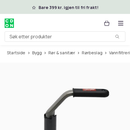
Hopp til hovedinnhold
Bare 399 kr. igjen til fri frakt!
Søk etter produkter
Startside
Bygg
Rør & sanitær
Rørbeslag
Vannfiltr