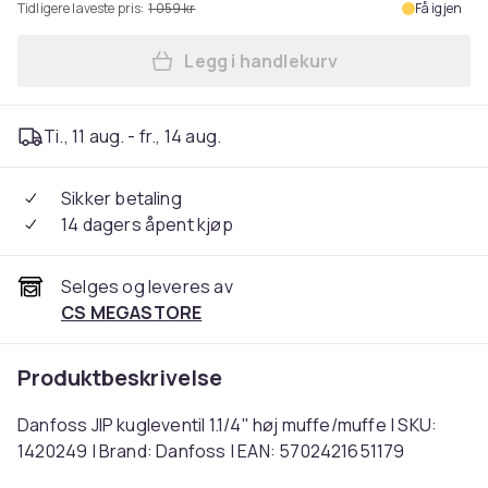
Tidligere laveste pris:
1 059 kr
Få igjen
Legg i handlekurv
Legg Danfoss JIP kugleventi
Ti., 11 aug. - fr., 14 aug.
Sikker betaling
14 dagers åpent kjøp
Selges og leveres av
CS MEGASTORE
Produktbeskrivelse
Danfoss JIP kugleventil 1.1/4" høj muffe/muffe | SKU:
1420249 | Brand: Danfoss | EAN: 5702421651179