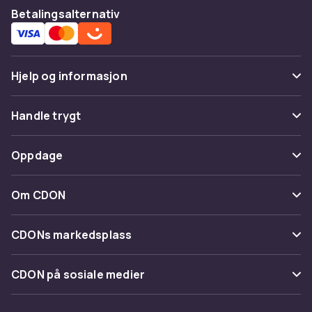
Betalingsalternativ
Hjelp og informasjon
Vanlige spørsmål
Handle trygt
Spor pakke
Betaling
Oppdage
Angre & returner her
Levering
Kategorier
Kontakt oss
Om CDON
Vilkår & policy
Varemerker
Om oss
Tilbakekallinger
CDONs markedsplass
Guider
Kundeanmeldelser
Merchant Help Center
CDON på sosiale medier
Jobbe på CDON