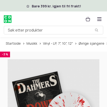
Hopp til hovedinnhold
Bare 399 kr. igjen til fri frakt!
Søk etter produkter
Startside
Musikk
Vinyl - LP, 7", 10", 12"
Øvrige sjangere
-3 %