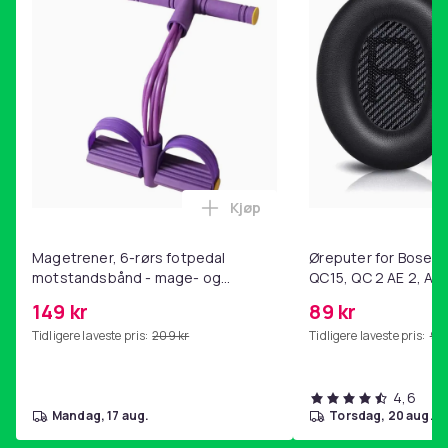
Kjøp
Legg Magetrener, 6-rørs fotp
Magetrener, 6-rørs fotpedal
Øreputer for Bose QC
motstandsbånd - mage- og
QC15, QC 2 AE 2, AE 
kjernetrening, yoga og
SoundTrue, SoundLin
149 kr
89 kr
hjemmegymnastikk Purple
Tidligere laveste pris:
209 kr
Tidligere laveste pris:
99 
4,6
mandag, 17 aug.
torsdag, 20 aug.