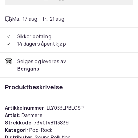
Legg Dahmers - Down In The
Ma., 17 aug. - fr., 21 aug.
Sikker betaling
14 dagers åpent kjøp
Selges og leveres av
Bengans
Produktbeskrivelse
Artikkelnummer
: LLY033LPBLOSP
Artist
: Dahmers
Strekkode
: 7340148113839
Kategori
: Pop-Rock
Distributør
: Sound Pollution