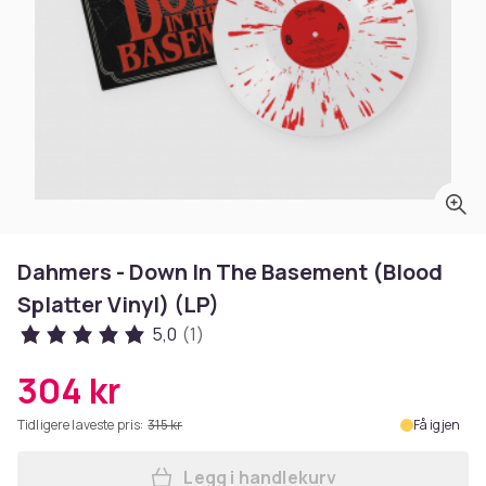
Dahmers - Down In The Basement (Blood
Splatter Vinyl) (LP)
5,0
(1)
304 kr
Tidligere laveste pris:
315 kr
Få igjen
Legg i handlekurv