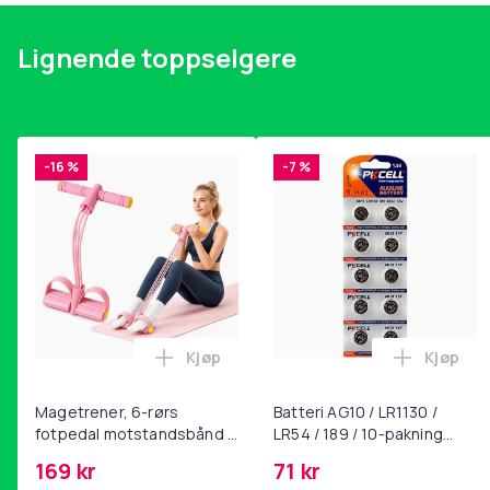
Lignende toppselgere
-16 %
-7 %
Kjøp
Kjøp
Legg Magetrener, 6-rørs fotpedal mot
Legg Bat
Magetrener, 6-rørs
Batteri AG10 / LR1130 /
fotpedal motstandsbånd -
LR54 / 189 / 10-pakning
mage- og kjernetrening,
PKcell
169 kr
71 kr
yoga og