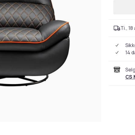
Ti., 18
Sikk
14 d
Selg
CS