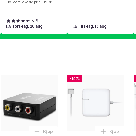
Tidligere laveste pris:
99 kr
4,6
torsdag, 20 aug.
tirsdag, 18 aug.
-14 %
Kjøp
Kjøp
handlekurven
ngposer i A4-størrelse - 24 stk. i handlekurven
Legg RCA til HDMI Converter 1080p - Adap
Legg Lader 