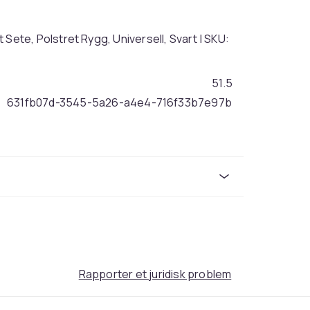
te, Polstret Rygg, Universell, Svart | SKU:
51.5
631fb07d-3545-5a26-a4e4-716f33b7e97b
Rapporter et juridisk problem