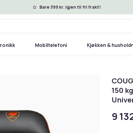
Bare 399 kr. igjen til fri frakt!
tronikk
Mobiltelefoni
Kjøkken & hushold
COUGA
150 kg
Univer
9 132