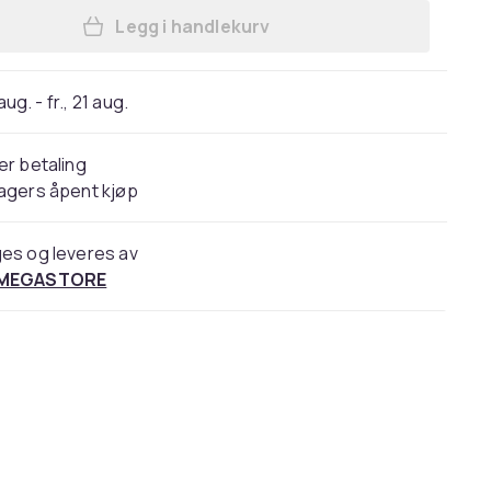
Legg i handlekurv
Legg COUGAR CGR-OVL-ORB, Gamingsof
 aug. - fr., 21 aug.
er betaling
agers åpent kjøp
es og leveres av
 MEGASTORE