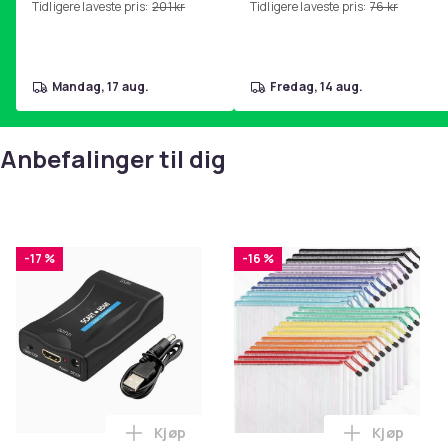
Tidligere laveste pris:
201 kr
Tidligere laveste pris:
76 kr
hjemmegymnastikk Pink
mandag, 17 aug.
fredag, 14 aug.
Anbefalinger til dig
-17 %
-16 %
Kjøp
Kjøp
Legg SCART til HDMI-omformer 1080p i 
Legg Netti