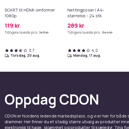
SCART til HDMI-omformer
Nettingposer i A4-
1080p
størrelse - 24 stk.
119 kr
289 kr
Tidligere laveste pris:
143 kr
Tidligere laveste pris:
344 kr
3,7
4,2
torsdag, 20 aug.
mandag, 17 aug.
Oppdag CDON
CDON er Nordens ledende markedsplass, og vi er her for både
drømmer. Her finner du et stadig større utvalg av produkter inne
elektronikk til hage, skjønnhet og produkter til kjæledyr. Ting for 