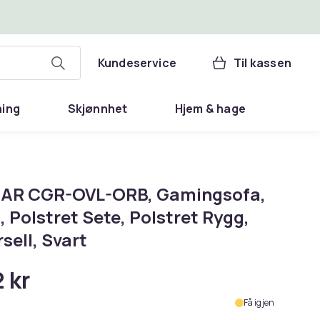
Kundeservice
Til kassen
ning
Skjønnhet
Hjem & hage
R CGR-OVL-ORB, Gamingsofa,
, Polstret Sete, Polstret Rygg,
sell, Svart
 kr
Få igjen