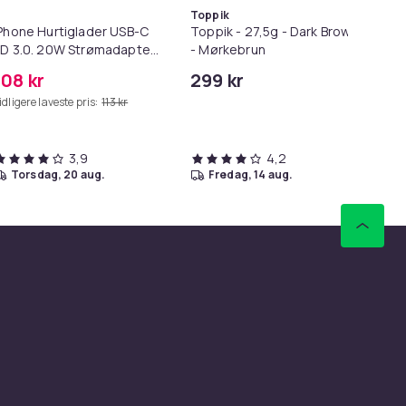
Toppik
Phone Hurtiglader USB-C
Toppik - 27,5g - Dark Brown
Lø
D 3.0. 20W Strømadapter
- Mørkebrun
i 1
 Kabel
108 kr
299 kr
69
idligere laveste pris:
113 kr
Tid
3,9
4,2
torsdag, 20 aug.
fredag, 14 aug.