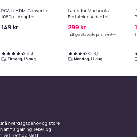
RCA til HDMI Converter
Lader for Macbook /
i
1080p - Adapter
Erstatningsadapter -
P
MagSafe Gen 2 - 45W
+
149 kr
299 kr
Tidligere laveste pris:
349 kr
T
4,3
3,5
tirsdag, 18 aug.
mandag, 17 aug.
 små hverdagsbehov og store
n alt fra gaming, leker og
livet, rett og slett.