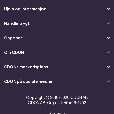
Hjelp og informasjon
Vanlige spørsmål
Handle trygt
Spor pakke
Betaling
Oppdage
Angre & returner her
Levering
Kategorier
Kontakt oss
Om CDON
Vilkår & policy
Varemerker
Om oss
Tilbakekallinger
CDONs markedsplass
Guider
Kundeanmeldelser
Merchant Help Center
CDON på sosiale medier
Jobbe på CDON
Investor relations
Copyright © 2010-2026 CDON AB
CDON AB, Org.nr: 556406-1702
Tilgjengelighet
Sitemap