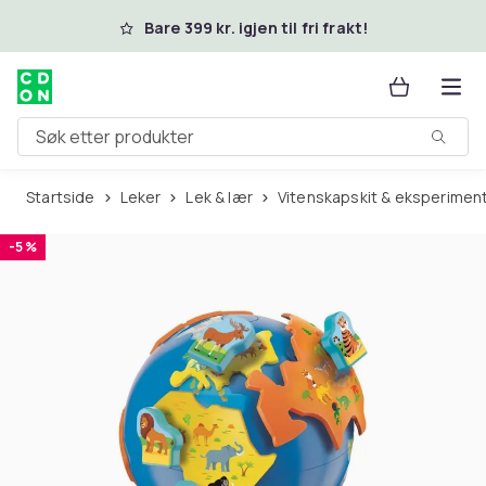
Hopp til hovedinnhold
Bare 399 kr. igjen til fri frakt!
Søk etter produkter
Startside
Leker
Lek & lær
Vitenskapskit & eksperimen
-5 %