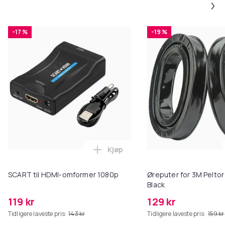
-17 %
-19 %
Kjøp
Legg SCART til HDMI-omformer 1
SCART til HDMI-omformer 1080p
Øreputer for 3M Peltor
Black
119 kr
129 kr
Tidligere laveste pris:
143 kr
Tidligere laveste pris:
159 kr