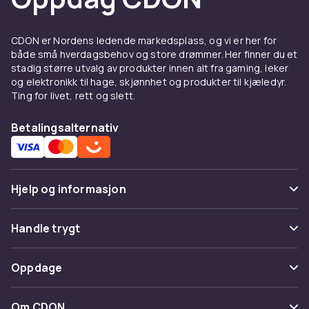
CDON er Nordens ledende markedsplass, og vi er her for
både små hverdagsbehov og store drømmer. Her finner du et
stadig større utvalg av produkter innen alt fra gaming, leker
og elektronikk til hage, skjønnhet og produkter til kjæledyr.
Ting for livet, rett og slett.
Betalingsalternativ
Hjelp og informasjon
Vanlige spørsmål
Handle trygt
Spor pakke
Betaling
Oppdage
Angre & returner her
Levering
Kategorier
Kontakt oss
Om CDON