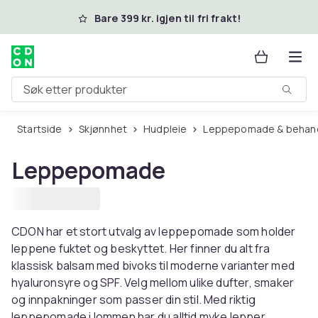
Hopp til hovedinnhold
Bare 399 kr. igjen til fri frakt!
Søk etter produkter
Startside
Skjønnhet
Hudpleie
Leppepomade & behand
Leppepomade
CDON har et stort utvalg av leppepomade som holder
leppene fuktet og beskyttet. Her finner du alt fra
klassisk balsam med bivoks til moderne varianter med
hyaluronsyre og SPF. Velg mellom ulike dufter, smaker
og innpakninger som passer din stil. Med riktig
leppepomade i lommen har du alltid myke lepper