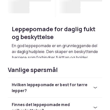
Leppepomade for daglig fukt
og beskyttelse
En god leppepomade er en grunnleggende del
av daglig hudpleie. Den skaper en beskyttende
barriere som forhindrer fukttap og holder
leppene myke hele dagen. Balsam med
Vanlige spørsmål
naturlige ingredienser som bivoks, sheasmør
og kokosolje er populære valg som gir
langvarig fukt. Om vinteren eller i tørt klima er
Hvilken leppepomade er best for tørre
leppepomade ekstra viktig for å forebygge
lepper?
sprekker og tørrhet. Hos CDON finner du
balsam for alle smaker og behov.
Finnes det leppepomade med
Finn din perfekte