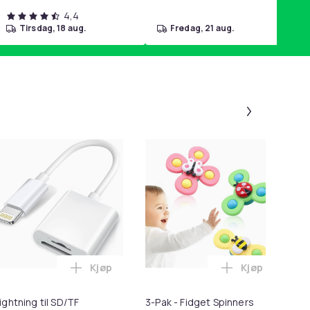
4,4
tirsdag, 18 aug.
fredag, 21 aug.
Panel 1 a
-
Kjøp
Kjøp
Balances Scalp & Controls Excess Oil i handlekurven
 - 27,5g - Dark Brown - Mørkebrun i handlekurven
Legg Lightning til SD/TF Kortleser - 2-i-1 M
Legg 3-Pak - 
ightning til SD/TF
3-Pak - Fidget Spinners
Lø