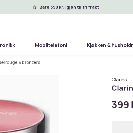
Bare 399 kr. igjen til fri frakt!
tronikk
Mobiltelefoni
Kjøkken & hushold
uderrouge & bronzers
Clarins
Clari
399 