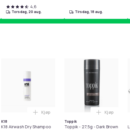
4,6
torsdag, 20 aug.
tirsdag, 18 aug.
Kjøp
Kjøp
handlekurven
il HDMI Converter 1080p - Adapter i handlekurven
Legg K18 Airwash Dry Shampoo Nonaerosol 
Legg Toppik
K18
Toppik
K18 Airwash Dry Shampoo
Toppik - 27,5g - Dark Brown
L