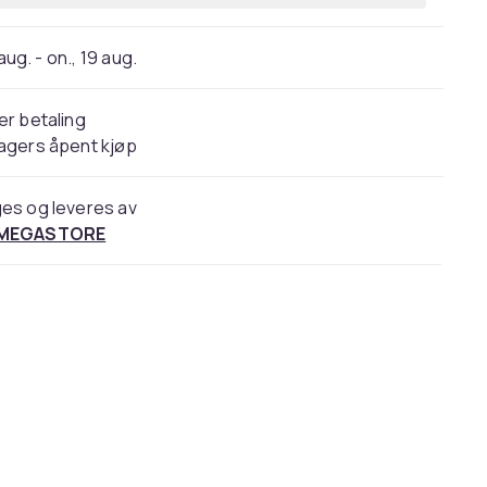
 aug. - on., 19 aug.
er betaling
agers åpent kjøp
es og leveres av
 MEGASTORE