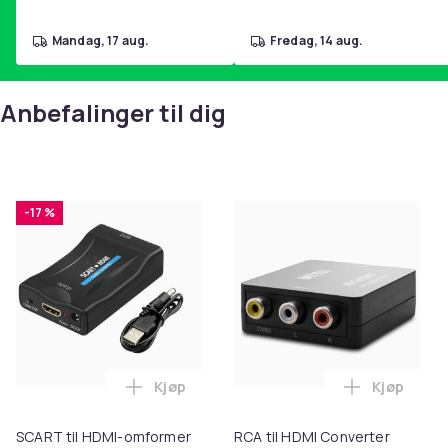
mandag, 17 aug.
fredag, 14 aug.
Anbefalinger til dig
-17 %
Kjøp
Kjøp
Legg SCART til HDMI-omformer 1080p i 
Legg RCA t
SCART til HDMI-omformer
RCA til HDMI Converter