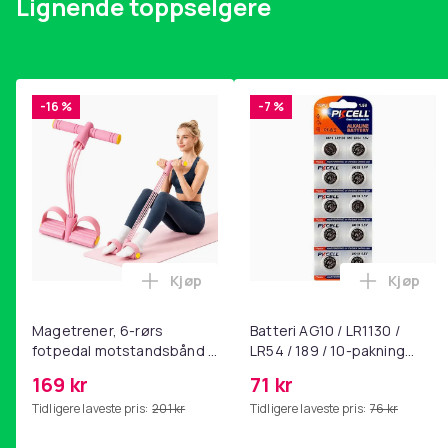
Lignende toppselgere
-16 %
-7 %
Kjøp
Kjøp
Legg Magetrener, 6-rørs fotpedal mot
Legg Bat
Magetrener, 6-rørs
Batteri AG10 / LR1130 /
fotpedal motstandsbånd -
LR54 / 189 / 10-pakning
mage- og kjernetrening,
PKcell
169 kr
71 kr
yoga og
Tidligere laveste pris:
201 kr
Tidligere laveste pris:
76 kr
hjemmegymnastikk Pink