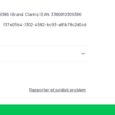
9386 | Brand: Clarins | EAN: 3380810309386
f37e05b4-1302-4582-bc93-a81b78c2d0cd
Rapporter et juridisk problem