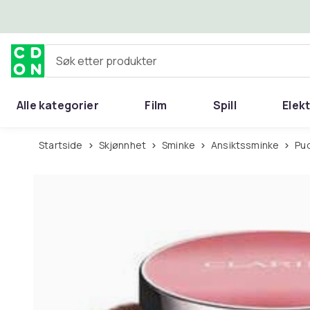
Hopp til hovedinnhold
Søk etter produkter
Alle kategorier
Film
Spill
Elek
Startside
Skjønnhet
Sminke
Ansiktssminke
P