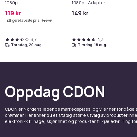
1080p
1080p - Adapter
119 kr
149 kr
Tidligere laveste pris:
143 kr
3,7
4,3
torsdag, 20 aug.
tirsdag, 18 aug.
Oppdag CDON
CDON er Nordens ledende markedsplass, og vi er her for både
drømmer. Her finner du et stadig større utvalg av produkter inne
elektronikk til hage, skjønnhet og produkter til kjæledyr. Ting for 