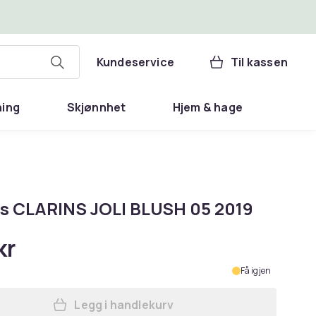
Kundeservice
Til kassen
ning
Skjønnhet
Hjem & hage
ns CLARINS JOLI BLUSH 05 2019
kr
Få igjen
Legg i handlekurv
Legg Clarins CLARINS JOLI BLUSH 05