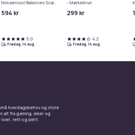
Nonaerosol Balances Scalp
- Mørkebrun
K
& Controls Excess Oil
M
594 kr
299 kr
i
5,0
4,2
fredag, 14 aug.
fredag, 14 aug.
 små hverdagsbehov og store
n alt fra gaming, leker og
livet, rett og slett.