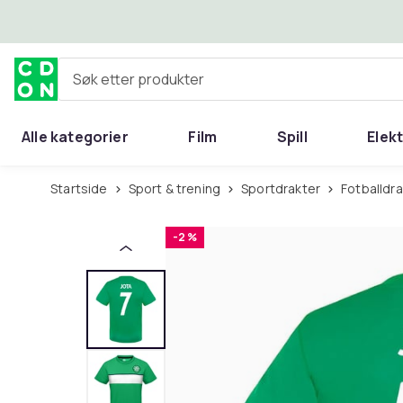
Hopp til hovedinnhold
Søk etter produkter
Alle kategorier
Film
Spill
Elek
Startside
Sport & trening
Sportdrakter
Fotballdr
-2 %