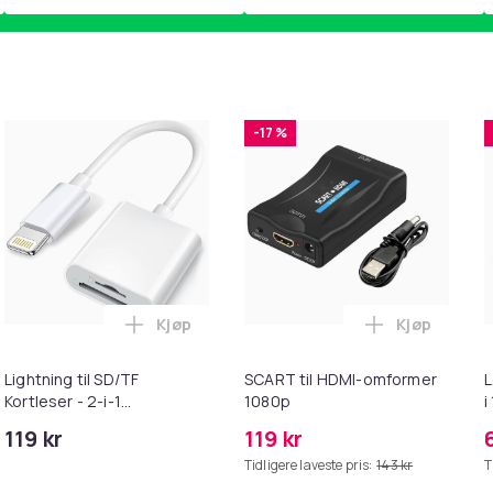
-17 %
Kjøp
Kjøp
ebrun i handlekurven
uter kompatible med Bose QuietComfort - QC35/QC25/QC15/AE
Legg Lightning til SD/TF Kortleser - 2-i-1
Legg SCART 
Lightning til SD/TF
SCART til HDMI-omformer
L
Kortleser - 2-i-1
1080p
i
Minnekortadapter til
119 kr
119 kr
iPhone/iPad
Tidligere laveste pris:
143 kr
T