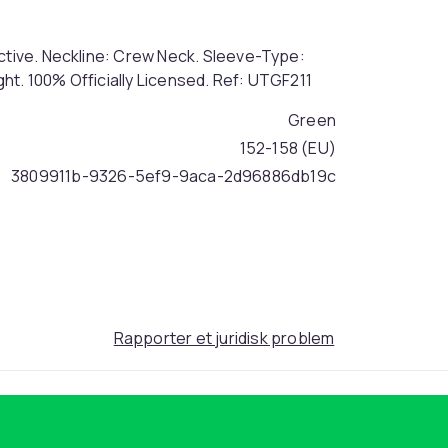
ective. Neckline: Crew Neck. Sleeve-Type:
ht. 100% Officially Licensed. Ref: UTGF211
Green
152-158 (EU)
3809911b-9326-5ef9-9aca-2d96886db19c
Rapporter et juridisk problem