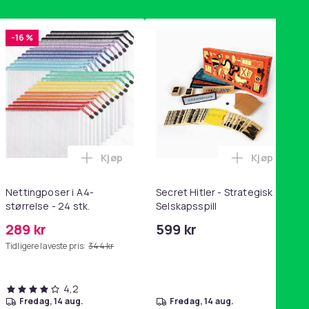
-16 %
Kjøp
Kjøp
handlekurven
tandsbånd - mage- og kjernetrening, yoga og hjemmegymnastik
ri AG10 / LR1130 / LR54 / 189 / 10-pakning PKcell i handlekurve
Legg Nettingposer i A4-størrelse - 24 stk.
Legg Secret
Nettingposer i A4-
Secret Hitler - Strategisk
størrelse - 24 stk.
Selskapsspill
289 kr
599 kr
Tidligere laveste pris:
344 kr
4,2
fredag, 14 aug.
fredag, 14 aug.