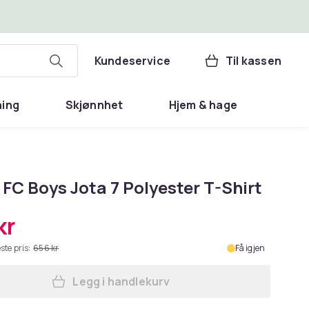
Kundeservice
Til kassen
ning
Skjønnhet
Hjem & hage
 FC Boys Jota 7 Polyester T-Shirt
kr
ste pris:
656 kr
Få igjen
Legg i handlekurv
Legg Celtic FC Boys Jota 7 Polyeste