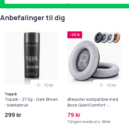
Anbefalinger til dig
-20 %
Kjøp
Kjøp
Legg Toppik - 27,5g - Dark Brown - Mørk
Legg Ørep
Toppik
Toppik - 27,5g - Dark Brown
Øreputer kompatible med
- Mørkebrun
Bose QuietComfort -
QC35/QC25/QC15/AE2 -
299 kr
79 kr
Grå
Tidligere laveste pris:
99 kr