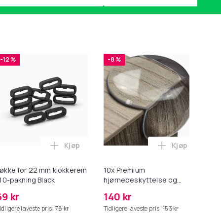
-12 %
-8 %
Kjøp
Kjøp
2 - Grå i handlekurven
 Minnekortadapter til iPhone/iPad i handlekurven
til HDMI-omformer 1080p i handlekurven
Legg Løkke for 22 mm klokkerem i 10-paknin
Legg 10x Prem
økke for 22 mm klokkerem
10x Premium
Ers
 10-pakning Black
hjørnebeskyttelse og
Sp
kantbeskyttelse for barn
69 kr
140 kr
2
idligere laveste pris:
78 kr
Tidligere laveste pris:
153 kr