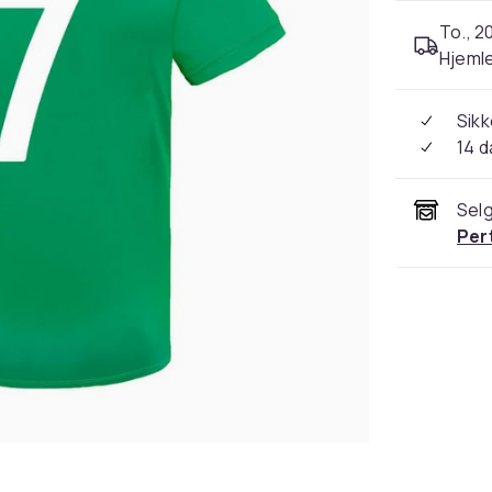
To., 2
Hjeml
Sikk
14 d
Selg
Per