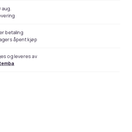
0 aug.
evering
er betaling
agers åpent kjøp
es og leveres av
temba