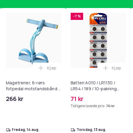
-7 %
Kjøp
Kjøp
, QC15, QC 2 AE 2, AE 2i, AE 2w, SoundTrue, SoundLink Black i 
nley trakte 0,7 l, rosa i handlekurven
Legg Magetrener, 6-rørs fotpedal mots
Legg Batte
Magetrener, 6-rørs
Batteri AG10 / LR1130 /
fotpedal motstandsbånd -
LR54 / 189 / 10-pakning
mage- og kjernetrening,
PKcell
266 kr
71 kr
yoga og
Tidligere laveste pris:
76 kr
hjemmegymnastikk Blue
fredag, 14 aug.
torsdag, 13 aug.