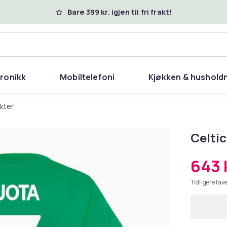
Bare 399 kr. igjen til fri frakt!
tronikk
Mobiltelefoni
Kjøkken & hushold
akter
Celtic
643 
Tidligere lave