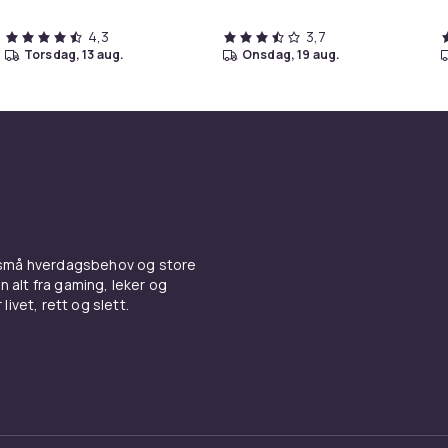
4,3
3,7
torsdag, 13 aug.
onsdag, 19 aug.
 små hverdagsbehov og store
n alt fra gaming, leker og
livet, rett og slett.