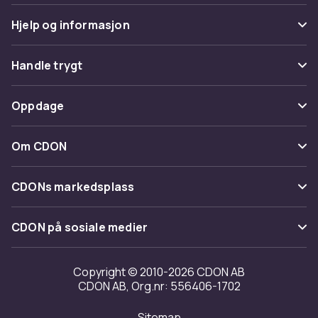
Hjelp og informasjon
Vanlige spørsmål
Handle trygt
Spor pakke
Betaling
Oppdage
Angre & returner her
Levering
Kategorier
Kontakt oss
Om CDON
Vilkår & policy
Varemerker
Om oss
Tilbakekallinger
CDONs markedsplass
Guider
Kundeanmeldelser
Merchant Help Center
CDON på sosiale medier
Jobbe på CDON
Investor relations
Copyright © 2010-2026 CDON AB
CDON AB, Org.nr: 556406-1702
Tilgjengelighet
Sitemap