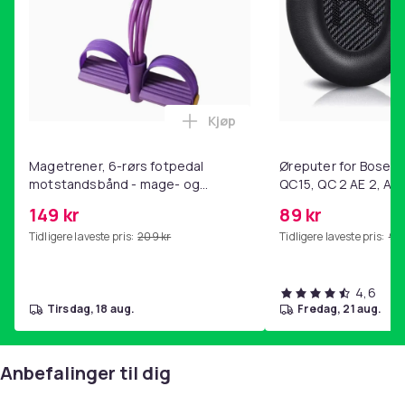
Kjøp
Legg Magetrener, 6-rørs fotp
Magetrener, 6-rørs fotpedal
Øreputer for Bose QC
motstandsbånd - mage- og
QC15, QC 2 AE 2, AE 
kjernetrening, yoga og
SoundTrue, SoundLin
149 kr
89 kr
hjemmegymnastikk Purple
Tidligere laveste pris:
209 kr
Tidligere laveste pris:
99 
4,6
tirsdag, 18 aug.
fredag, 21 aug.
Anbefalinger til dig