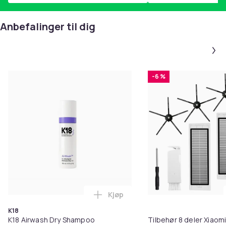
japansk, nederlandsk, portugisisk, koreansk
Denne teksten er automatisk oversatt, og det kan
Anbefalinger til dig
forekomme feil.
Batteritid (minutter)
144
Anbefalt alder (min)
-6 %
15
Artikkel nr.
e3679ad3-d2f7-52d1-91a4-2b2be664f709
Produktsikkerhetsinformasjon
Kjøp
Legg K18 Airwash Dry Shampoo No
K18
K18 Airwash Dry Shampoo
Tilbehør 8 deler Xiaom