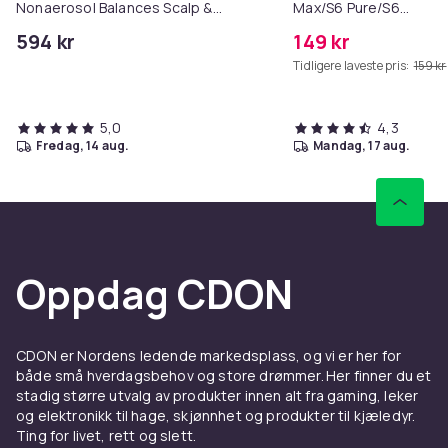
Nonaerosol Balances Scalp &
Max/S6 Pure/S6
Controls Excess Oil
MAXV/S50/S51/S55/S5
594 kr
149 kr
Tidligere laveste pris:
159 kr
5,0
4,3
fredag, 14 aug.
mandag, 17 aug.
Oppdag CDON
CDON er Nordens ledende markedsplass, og vi er her for
både små hverdagsbehov og store drømmer. Her finner du et
stadig større utvalg av produkter innen alt fra gaming, leker
og elektronikk til hage, skjønnhet og produkter til kjæledyr.
Ting for livet, rett og slett.