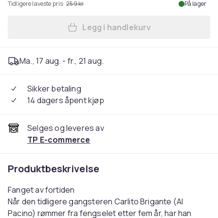
Tidligere laveste pris:
259 kr
På lager
Legg i handlekurv
Legg Carlito'S Way - BLU-RA
Ma., 17 aug. - fr., 21 aug.
Sikker betaling
14 dagers åpent kjøp
Selges og leveres av
TP E-commerce
Produktbeskrivelse
Fanget av fortiden
Når den tidligere gangsteren Carlito Brigante (Al
Pacino) rømmer fra fengselet etter fem år, har han