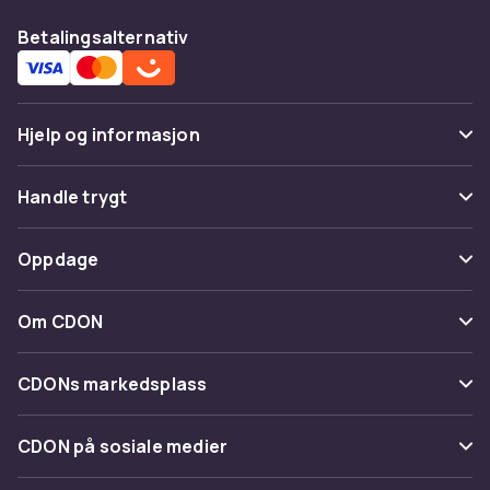
Betalingsalternativ
Hjelp og informasjon
Vanlige spørsmål
Handle trygt
Spor pakke
Betaling
Oppdage
Angre & returner her
Levering
Kategorier
Kontakt oss
Om CDON
Vilkår & policy
Varemerker
Om oss
Tilbakekallinger
CDONs markedsplass
Guider
Kundeanmeldelser
Merchant Help Center
CDON på sosiale medier
Jobbe på CDON