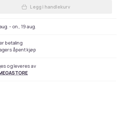
Legg i handlekurv
Legg Brit Care Mini Light & Sterilised
 aug. - on., 19 aug.
er betaling
agers åpent kjøp
es og leveres av
 MEGASTORE