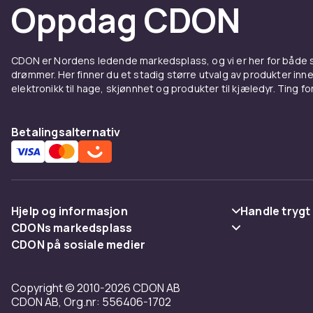
Oppdag CDON
CDON er Nordens ledende markedsplass, og vi er her for både
drømmer. Her finner du et stadig større utvalg av produkter inne
elektronikk til hage, skjønnhet og produkter til kjæledyr. Ting for 
Betalingsalternativ
Hjelp og informasjon
Handle trygt
CDONs markedsplass
Vanlige spørsmål
Betaling
CDON på sosiale medier
Merchant Help Center
Spor pakke
Levering
Copyright © 2010-2026 CDON AB
Angre & returner her
Vilkår & polic
CDON AB, Org.nr: 556406-1702