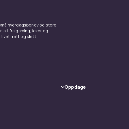
 små hverdagsbehov og store
n alt fra gaming, leker og
livet, rett og slett.
Oppdage
Kategorier
Varemerker
y
Guider