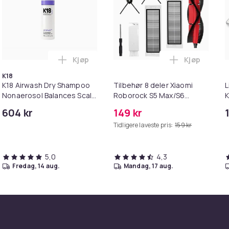
Kjøp
Kjøp
i (5 - 10kg), Kanin, Laks, 7 kg i handlekurven
k - 27,5g - Dark Brown - Mørkebrun i handlekurven
Legg K18 Airwash Dry Shampoo Nonaerosol 
Legg Tilbeh
K18
K18 Airwash Dry Shampoo
Tilbehør 8 deler Xiaomi
L
Nonaerosol Balances Scalp
Roborock S5 Max/S6
K
& Controls Excess Oil
Pure/S6
M
604 kr
149 kr
MAXV/S50/S51/S55/S5/S60/S65/S
i
Tidligere laveste pris:
159 kr
5,0
4,3
fredag, 14 aug.
mandag, 17 aug.