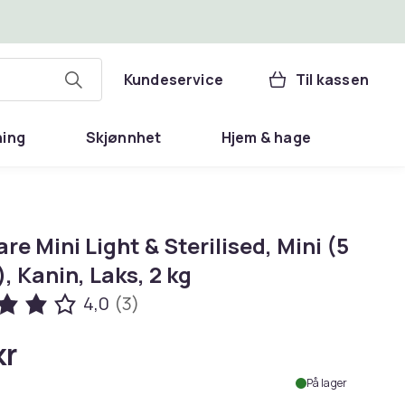
Kundeservice
Til kassen
ning
Skjønnhet
Hjem & hage
are Mini Light & Sterilised, Mini (5
), Kanin, Laks, 2 kg
4,0
(3)
kr
På lager