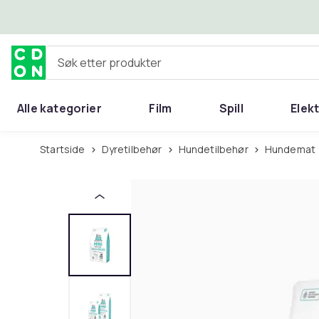
Hopp til hovedinnhold
Søk etter produkter
Alle kategorier
Film
Spill
Elek
Startside
Dyretilbehør
Hundetilbehør
Hundemat