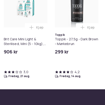
Kjøp
Kjøp
Legg Brit Care Mini Light & Sterilised, Min
Legg Toppi
Toppik
Brit Care Mini Light &
Toppik - 27,5g - Dark Brown
Sterilised, Mini (5 - 10kg),
- Mørkebrun
Kanin, Laks, 7 kg
906 kr
299 kr
3,0
4,2
fredag, 21 aug.
fredag, 14 aug.