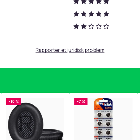
Rapporter et juridisk problem
-10 %
-7 %