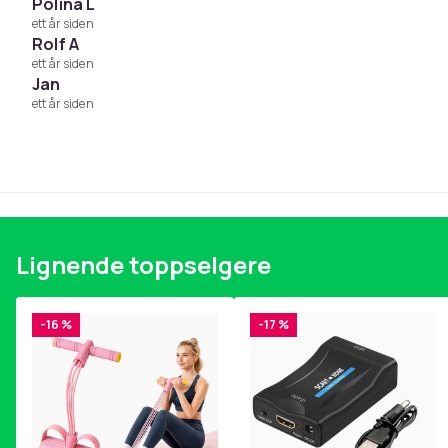
Polina L
ett år siden
Rolf A
ett år siden
Jan
ett år siden
Lignende toppselgere
-16 %
-17 %