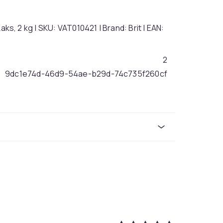
 Laks, 2 kg | SKU: VAT010421 | Brand: Brit | EAN:
2
9dc1e74d-46d9-54ae-b29d-74c735f260cf