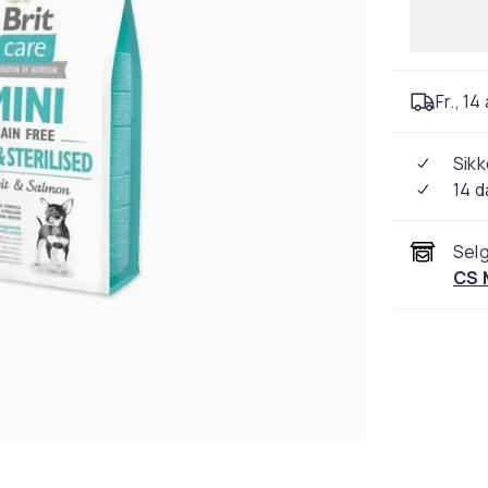
Fr., 14
Sikk
14 d
Selg
CS