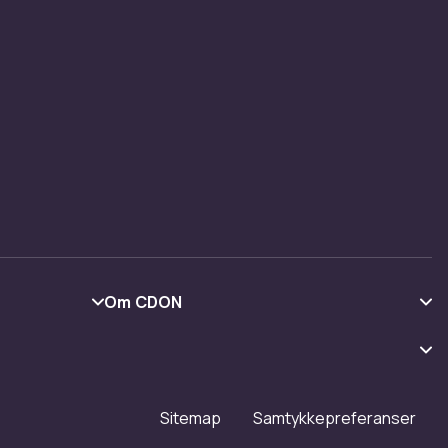
Om CDON
Om oss
Kundeanmeldelser
Jobbe på CDON
Sitemap
Samtykkepreferanser