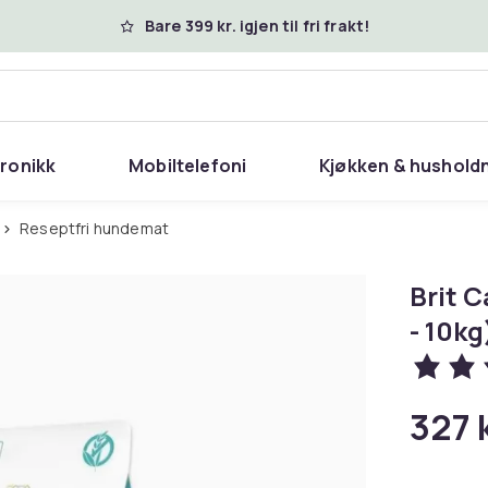
Bare 399 kr. igjen til fri frakt!
tronikk
Mobiltelefoni
Kjøkken & hushold
Reseptfri hundemat
Brit C
- 10kg
327 