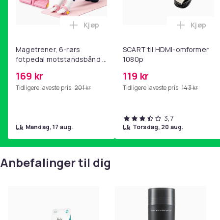
Kjøp
Kjøp
Legg Magetrener, 6-rørs fotpedal mot
Legg SC
Magetrener, 6-rørs
SCART til HDMI-omformer
fotpedal motstandsbånd -
1080p
mage- og kjernetrening,
169 kr
119 kr
yoga og
Tidligere laveste pris:
201 kr
Tidligere laveste pris:
143 kr
hjemmegymnastikk Pink
3,7
mandag, 17 aug.
torsdag, 20 aug.
Anbefalinger til dig