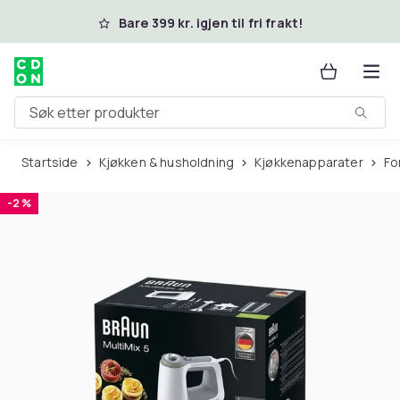
Hopp til hovedinnhold
Bare 399 kr. igjen til fri frakt!
Søk etter produkter
Startside
Kjøkken & husholdning
Kjøkkenapparater
F
-2 %