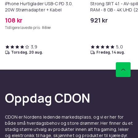
iPhone Hurtiglader USB-C PD 3.0.
Strong SRT 41 - AV-spil
20W Strømadapter + Kabel
RAM - 8 GB - 4K UHD (2
fps - HDR
108 kr
921 kr
Tidligere laveste pris:
113 kr
3,9
5,0
torsdag, 20 aug.
fredag, 14 aug.
Oppdag CDON
CDON er Nordens ledende markedsplass, og vi er her for
både små hverdagsbehov og store drømmer. Her finner du et
stadig større utvalg av produkter innen alt fra gaming, leker
og elektronikk til hage, skjønnhet og produkter til kjæledyr.