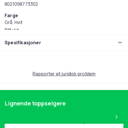
8021098773302
Farge
Grå, Hvit
Effekt
750
Spesifikasjoner
Artikkel nr.
c8a1c828-a340-465c-adc1-0192d5028a89
Produktsikkerhetsinformasjon
Rapporter et juridisk problem
Lignende toppselgere
Pa