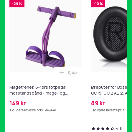
-29 %
-10 %
Kjøp
Legg Magetrener, 6-rørs fotp
Magetrener, 6-rørs fotpedal
Øreputer for Bose QC
motstandsbånd - mage- og
QC15, QC 2 AE 2, AE 
kjernetrening, yoga og
SoundTrue, SoundLin
149 kr
89 kr
hjemmegymnastikk Purple
Tidligere laveste pris:
209 kr
Tidligere laveste pris:
99 
4,6