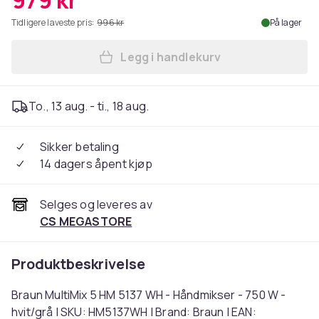
979 kr
Tidligere laveste pris:
996 kr
På lager
Legg i handlekurv
Legg Braun MultiMix 5 HM 51
To., 13 aug. - ti., 18 aug.
Sikker betaling
14 dagers åpent kjøp
Selges og leveres av
CS MEGASTORE
Produktbeskrivelse
Braun MultiMix 5 HM 5137 WH - Håndmikser - 750 W -
hvit/grå | SKU: HM5137WH | Brand: Braun | EAN: