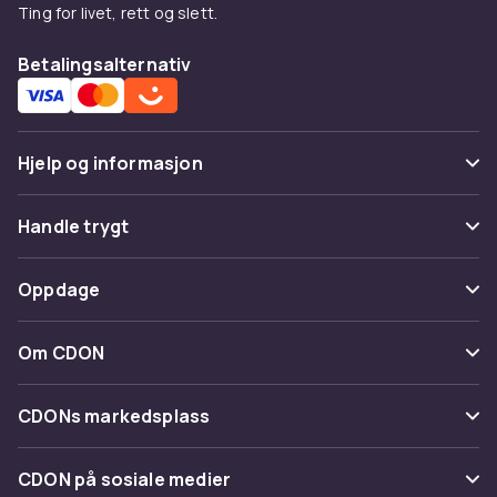
Ting for livet, rett og slett.
Betalingsalternativ
Hjelp og informasjon
Vanlige spørsmål
Handle trygt
Spor pakke
Betaling
Oppdage
Angre & returner her
Levering
Kategorier
Kontakt oss
Om CDON
Vilkår & policy
Varemerker
Om oss
Tilbakekallinger
CDONs markedsplass
Guider
Kundeanmeldelser
Merchant Help Center
CDON på sosiale medier
Jobbe på CDON