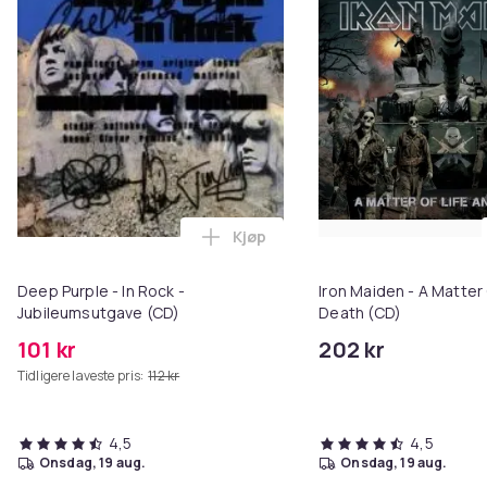
Kjøp
Legg Deep Purple - In Rock - Ju
Deep Purple - In Rock -
Iron Maiden - A Matter 
Jubileumsutgave (CD)
Death (CD)
101 kr
202 kr
Tidligere laveste pris:
112 kr
4,5
4,5
onsdag, 19 aug.
onsdag, 19 aug.