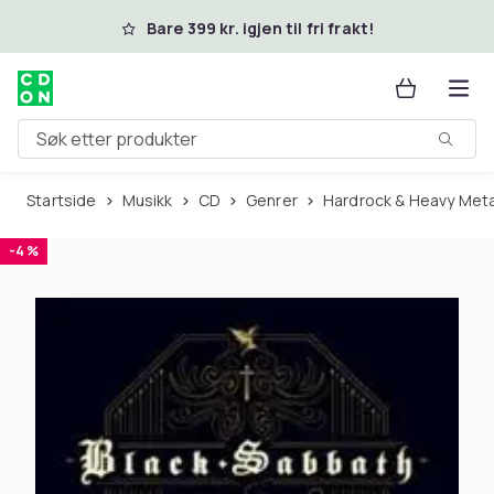
Hopp til hovedinnhold
Bare 399 kr. igjen til fri frakt!
Søk etter produkter
Startside
Musikk
CD
Genrer
Hardrock & Heavy Meta
-4 %