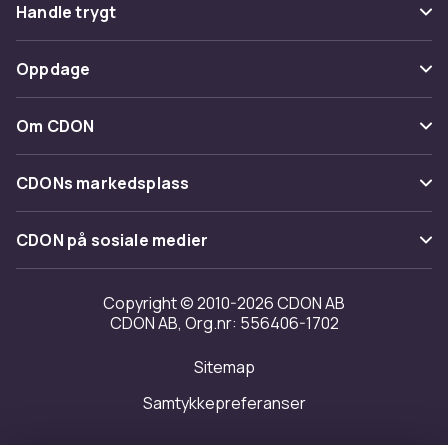
Vanlige spørsmål
Handle trygt
Spor pakke
Betaling
Oppdage
Angre & returner her
Levering
Kategorier
Kontakt oss
Om CDON
Vilkår & policy
Varemerker
Om oss
Tilbakekallinger
CDONs markedsplass
Guider
Kundeanmeldelser
Merchant Help Center
CDON på sosiale medier
Jobbe på CDON
Investor relations
Copyright © 2010-2026 CDON AB
CDON AB, Org.nr: 556406-1702
Tilgjengelighet
Sitemap
Samtykkepreferanser