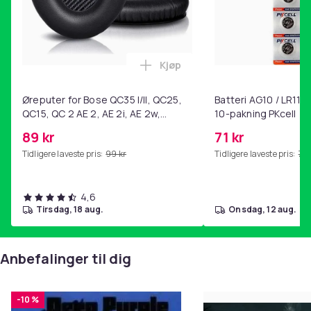
14. THE DEVIL CRIED
15. SHADOW OF THE WIND
16. EAR IN THE WALL
Kjøp
Enheter i emballasje
: 1
Legg Øreputer for Bose QC35 I/
Artikkel nr.
Øreputer for Bose QC35 I/II, QC25,
Batteri AG10 / LR1130
QC15, QC 2 AE 2, AE 2i, AE 2w,
10-pakning PKcell
1f123098-3dd3-423f-b0e9-2282009b4987
SoundTrue, SoundLink Black
89 kr
71 kr
Produktsikkerhetsinformasjon
Tidligere laveste pris:
99 kr
Tidligere laveste pris:
76 
4,6
tirsdag, 18 aug.
onsdag, 12 aug.
Anbefalinger til dig
-10 %