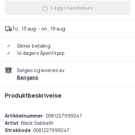
Legg i handlekurv
Legg Black Sabbath - The Di
To., 13 aug. - on., 19 aug.
Sikker betaling
14 dagers åpent kjøp
Selges og leveres av
Bengans
Produktbeskrivelse
Artikkelnummer
: 0081227999247
Artist
: Black Sabbath
Strekkode
: 0081227999247