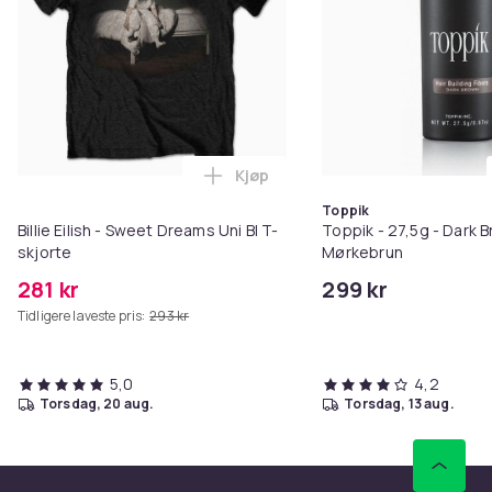
Kjøp
Legg Billie Eilish - Sweet Dreams
Toppik
Billie Eilish - Sweet Dreams Uni Bl T-
Toppik - 27,5g - Dark B
skjorte
Mørkebrun
281 kr
299 kr
Tidligere laveste pris:
293 kr
5,0
4,2
torsdag, 20 aug.
torsdag, 13 aug.