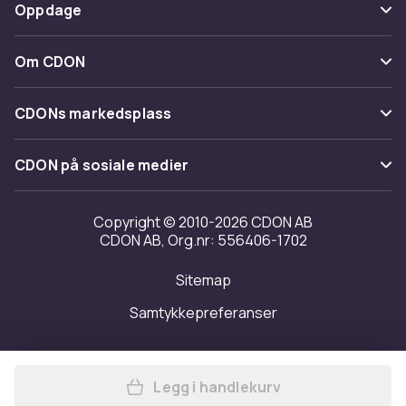
Betaling
Oppdage
Angre & returner her
Levering
Kategorier
Kontakt oss
Om CDON
Vilkår & policy
Varemerker
Om oss
Tilbakekallinger
CDONs markedsplass
Guider
Kundeanmeldelser
Merchant Help Center
CDON på sosiale medier
Jobbe på CDON
Investor relations
Copyright © 2010-2026 CDON AB
CDON AB, Org.nr: 556406-1702
Tilgjengelighet
Sitemap
Samtykkepreferanser
Legg i handlekurv
Legg Billie Eilish - Unisex 