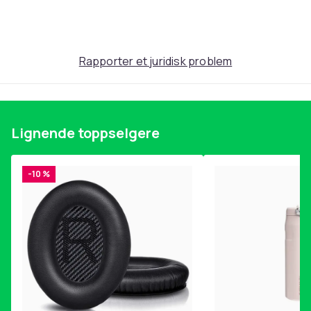
Utgivelsesdato
: 2023-09-13
Enheter i emballasje
: 1
Artikkel nr.
Rapporter et juridisk problem
e77870d0-6628-5aa7-906b-daf9db5504f4
Produktsikkerhetsinformasjon
Lignende toppselgere
-10 %