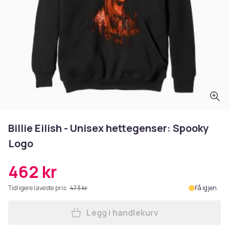
Billie Eilish - Unisex hettegenser: Spooky
Logo
462 kr
Tidligere laveste pris:
473 kr
Få igjen
Legg i handlekurv
Legg Billie Eilish - Unisex 