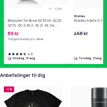
Kjøp
Legg Øreputer for Bose QC35 I/
Stanley
Øreputer for Bose QC35 I/II, QC25,
Stanley trakte 0,7 l,
QC15, QC 2 AE 2, AE 2i, AE 2w,
SoundTrue, SoundLink Black
89 kr
468 kr
Tidligere laveste pris:
99 kr
4,6
onsdag, 19 aug.
torsdag, 13 aug.
Anbefalinger til dig
-4 %