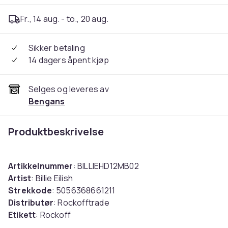
Fr., 14 aug. - to., 20 aug.
Sikker betaling
14 dagers åpent kjøp
Selges og leveres av
Bengans
Produktbeskrivelse
Artikkelnummer
: BILLIEHD12MB02
Artist
: Billie Eilish
Strekkode
: 5056368661211
Distributør
: Rockofftrade
Etikett
: Rockoff
Medie
: Hettegensere