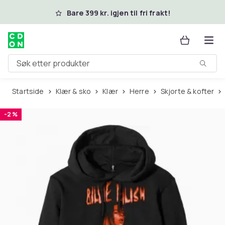
Hopp til hovedinnhold
Bare 399 kr. igjen til fri frakt!
Søk etter produkter
Startside
Klær & sko
Klær
Herre
Skjorte & kofter
-2 %