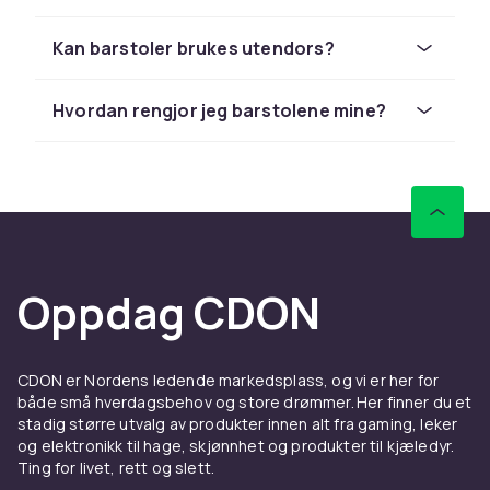
Materialer og design
Kan barstoler brukes utendors?
Barstoler finnes i mange ulike materialer. Tre
gir et varmt og naturlig uttrykk som passer
Hvordan rengjor jeg barstolene mine?
godt til skandinaviske eller landlige hjem.
Metallben i sort eller rustfritt stal skaper en
moderne og industriell stemning. Kunstskinn
eller stoff gir komfort og er enkle a holde rene,
perfekt for hjem med barn eller kjaeledyr.
Onsker du en barstol med armlener og myk
sittepute? Se vart utvalg av
kjokkenstoler og
Oppdag CDON
spisestoler
som ogsa kan fungere ved hoje
bord.
Match barstolene med din eksisterende
CDON er Nordens ledende markedsplass, og vi er her for
både små hverdagsbehov og store drømmer. Her finner du et
innredning. En fargerik barstol kan bli et
stadig større utvalg av produkter innen alt fra gaming, leker
ioyenfallende blikkfang, mens en noeytral
og elektronikk til hage, skjønnhet og produkter til kjæledyr.
modell passer til enhver innredningsstil.
Ting for livet, rett og slett.