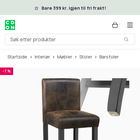
Hopp til hovedinnhold
Bare 399 kr. igjen til fri frakt!
Søk etter produkter
Startside
Interiør
Møbler
Stoler
Barstoler
-7 %