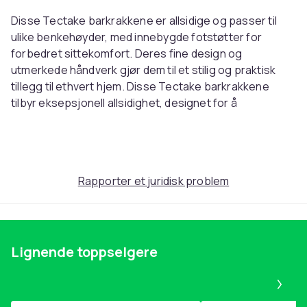
Disse Tectake barkrakkene er allsidige og passer til
ulike benkehøyder, med innebygde fotstøtter for
forbedret sittekomfort. Deres fine design og
utmerkede håndverk gjør dem til et stilig og praktisk
tillegg til ethvert hjem. Disse Tectake barkrakkene
tilbyr eksepsjonell allsidighet, designet for å
komplementere ulike benkehøyder i hjemmet ditt.
Deres elegante design og overlegne håndverk sikrer at
de er et stilig tillegg til ethvert moderne interiør. Opplev
forbedret komfort med det ergonomisk formede setet
Rapporter et juridisk problem
og integrerte fotstøtter, som gir optimal støtte selv
under lengre perioder med sitting. Dette
gjennomtenkte designet gjør dem perfekte for
frokostkroker, hjemmebarer eller uformelle
Lignende toppselgere
spiseområder. Krakkene har et lettstelt
kunstskinnstrekk, noe som gjør vedlikeholdet enkelt og
Pa
sikrer at de beholder sitt plettfrie utseende i årene som
kommer. Dette slitesterke materialet er ideelt for travle