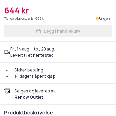
644 kr
Tidligere laveste pris:
693 kr
Få igjen
Legg i handlekurv
Legg Barkrakk med kunstskin
Fr., 14 aug. - to., 20 aug.
Levert til et hentested
Sikker betaling
14 dagers åpent kjøp
Selges og leveres av
Renow Outlet
Produktbeskrivelse