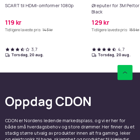
SCART til HDMI-omformer 1080p
Øreputer for 3M Peltor
Black
119 kr
129 kr
Tidligere laveste pris:
143 kr
Tidligere laveste pris:
159 kr
3,7
4,7
torsdag, 20 aug.
torsdag, 20 aug.
Oppdag CDON
CDON er Nordens ledende markedsplass, og vi er her for
både små hverdagsbehov og store drømmer. Her finner du et
stadig større utvalg av produkter innen alt fra gaming, leker
og elektronikk til hage, skjønnhet og produkter til kjæledyr.