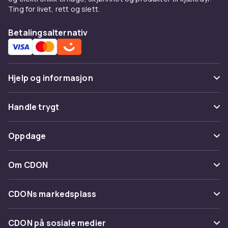
Ting for livet, rett og slett.
Betalingsalternativ
Hjelp og informasjon
Vanlige spørsmål
Handle trygt
Spor pakke
Betaling
Oppdage
Angre & returner her
Levering
Kategorier
Kontakt oss
Om CDON
Vilkår & policy
Varemerker
Om oss
Tilbakekallinger
CDONs markedsplass
Guider
Kundeanmeldelser
Merchant Help Center
CDON på sosiale medier