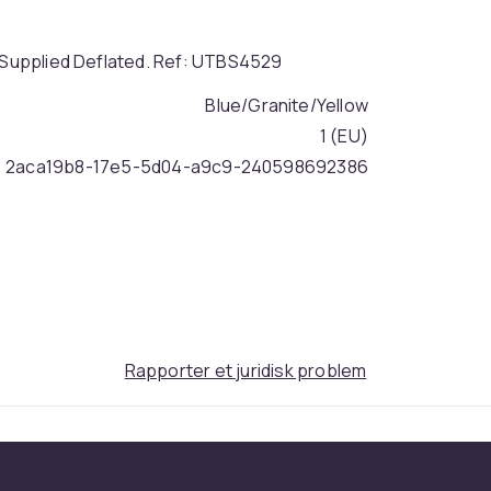
: Supplied Deflated. Ref: UTBS4529
Blue/Granite/Yellow
1 (EU)
2aca19b8-17e5-5d04-a9c9-240598692386
Rapporter et juridisk problem