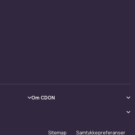
Om CDON
Om oss
Kundeanmeldelser
Jobbe på CDON
Sitemap
Samtykkepreferanser