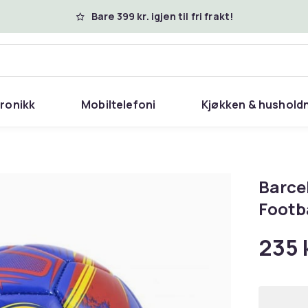
Bare 399 kr. igjen til fri frakt!
tronikk
Mobiltelefoni
Kjøkken & hushold
Barce
Footb
235 