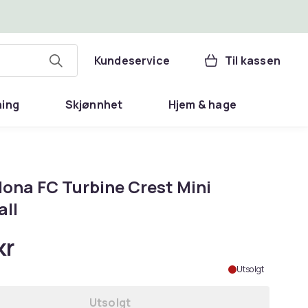
Kundeservice
Til kassen
ning
Skjønnhet
Hjem & hage
lona FC Turbine Crest Mini
all
kr
Utsolgt
Utsolgt