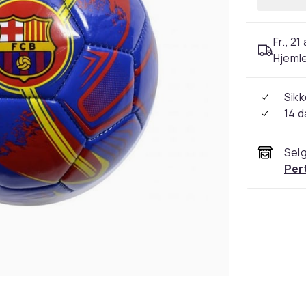
Fr., 21
Hjeml
Sikk
14 d
Selg
Per