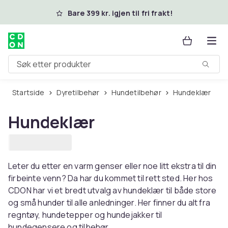
Hopp til hovedinnhold
Bare 399 kr. igjen til fri frakt!
Søk etter produkter
Startside
Dyretilbehør
Hundetilbehør
Hundeklær
Hundeklær
Leter du etter en varm genser eller noe litt ekstra til din
firbeinte venn? Da har du kommet til rett sted. Her hos
CDON har vi et bredt utvalg av hundeklær til både store
og små hunder til alle anledninger. Her finner du alt fra
regntøy, hundetepper og hundejakker til
hundegensere og tilbehør.