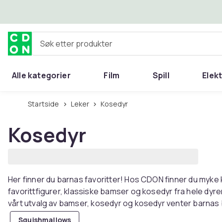
Hopp til hovedinnhold
Søk etter produkter
Alle kategorier
Film
Spill
Elek
Startside
Leker
Kosedyr
Kosedyr
Her finner du barnas favoritter! Hos CDON finner du myke
favorittfigurer, klassiske bamser og kosedyr fra hele dyreri
vårt utvalg av bamser, kosedyr og kosedyr venter barnas
Squishmallows