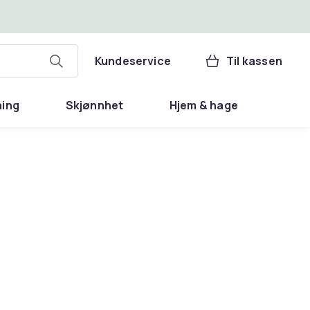
Kundeservice
Til kassen
ning
Skjønnhet
Hjem & hage