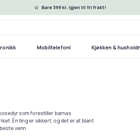
Bare 399 kr. igjen til fri frakt!
tronikk
Mobiltelefoni
Kjøkken & hushold
 kosedyr som forestiller barnas
ket. Én ting er sikkert, og det er at blant
 beste venn.