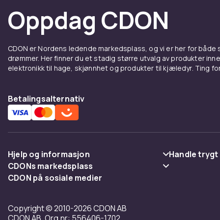
Oppdag CDON
priser med ra
Sammenlign pr
stort sortimen
CDON er Nordens ledende markedsplass, og vi er her for både
Hos CDON finn
drømmer. Her finner du et stadig større utvalg av produkter inne
priser med ra
elektronikk til hage, skjønnhet og produkter til kjæledyr. Ting for 
Sammenlign pr
stort sortimen
Betalingsalternativ
Hos CDON finn
priser med ra
Sammenlign pr
stort sortimen
Hjelp og informasjon
Handle trygt
Hos CDON finn
CDONs markedsplass
Vanlige spørsmål
Betaling
priser med ra
CDON på sosiale medier
Merchant Help Center
Spor pakke
Levering
Sammenlign pr
stort sortimen
Copyright © 2010-2026 CDON AB
Angre & returner her
Vilkår & polic
CDON AB, Org.nr: 556406-1702
Hos CDON finn