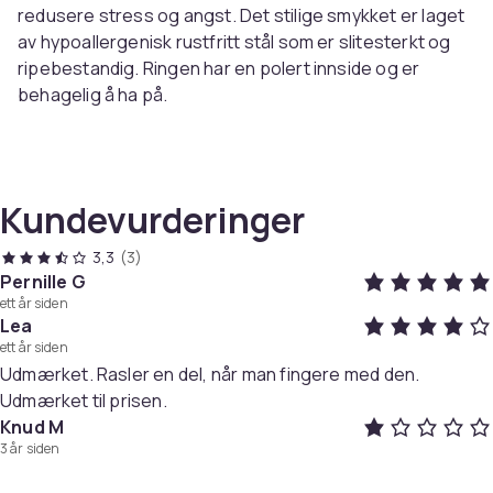
redusere stress og angst. Det stilige smykket er laget
av hypoallergenisk rustfritt stål som er slitesterkt og
ripebestandig. Ringen har en polert innside og er
behagelig å ha på.
Spesifikasjon:
Farge: Sort
Materiale: Rustfritt stål
Kundevurderinger
Mål: 19x6 mm
3,3
(3)
Pakken inneholder:
Pernille G
ett år siden
1 x anti-stress ring
Lea
ett år siden
Farge
Udmærket. Rasler en del, når man fingere med den.
Black
Udmærket til prisen.
Vekt, gram
Knud M
6
3 år siden
Artikkel nr.
31aad751-176e-47f2-9837-cc15d9939e9a