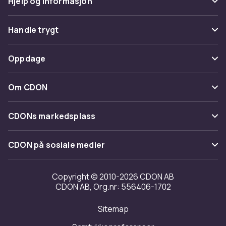
Hjelp og informasjon
Vanlige spørsmål
Handle trygt
Spor pakke
Betaling
Oppdage
Angre & returner her
Levering
Kategorier
Kontakt oss
Om CDON
Vilkår & policy
Varemerker
Om oss
Tilbakekallinger
CDONs markedsplass
Guider
Kundeanmeldelser
Merchant Help Center
CDON på sosiale medier
Jobbe på CDON
Investor relations
Copyright © 2010-2026 CDON AB
CDON AB, Org.nr: 556406-1702
Tilgjengelighet
Sitemap