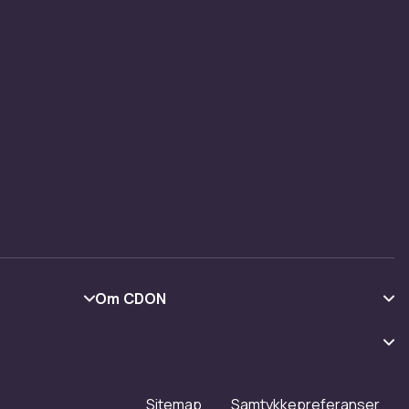
m på
ts navn
 et smart
or en
Om CDON
Om oss
Kundeanmeldelser
Jobbe på CDON
Sitemap
Samtykkepreferanser