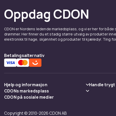
Velko
Oppdag CDON
bedrif
Bannere bruk
CDON er Nordens ledende markedsplass, og vi er her for både
drømmer. Her finner du et stadig større utvalg av produkter inne
private feste
elektronikk til hage, skjønnhet og produkter til kjæledyr. Ting for 
setter tonen 
valg for bedr
Betalingsalternativ
Fest o
Kombiner ba
komplett deko
Hjelp og informasjon
Handle trygt
CDONs markedsplass
Vanlige spørsmål
Betaling
CDON på sosiale medier
Merchant Help Center
Spor pakke
Levering
Copyright © 2010-2026 CDON AB
Angre & returner her
Vilkår & polic