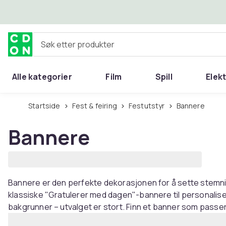
Hopp til hovedinnhold
Søk etter produkter
Alle kategorier
Film
Spill
Elek
Startside
Fest & feiring
Festutstyr
Bannere
Bannere
Bannere er den perfekte dekorasjonen for å sette stemning
klassiske "Gratulerer med dagen"-bannere til personalis
bakgrunner – utvalget er stort. Finn et banner som passe