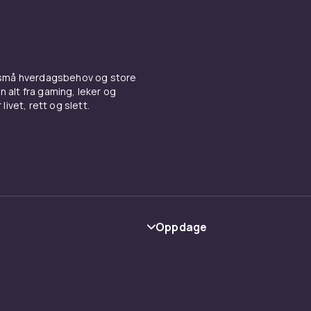
mstbannere og
tsarrangementer
es like gjerne på firmafester og bedriftsarrangementer so
 små hverdagsbehov og store
n alt fra gaming, leker og
r. Et profesjonelt banner med firmalogo eller arrangemente
livet, rett og slett.
fra første øyeblikk. Gjenbrukbare bannere av høy kvalitet er
ifter som arrangerer regelmessige events.
g feiring med stil
nnerne med
festrosetter
og
festoppheng og pyntespiraler
f
rasjon. Se hele utvalget av
festutstyr
hos CDON.
Oppdage
Kategorier
Varemerker
y
Guider