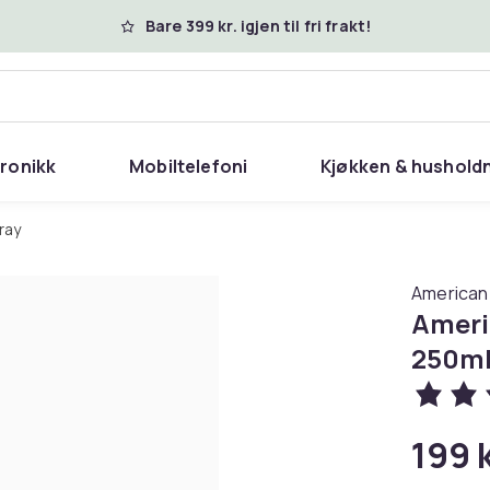
Bare 399 kr. igjen til fri frakt!
tronikk
Mobiltelefoni
Kjøkken & hushold
pray
American
Ameri
250m
199 