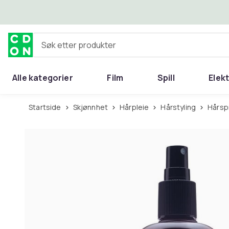
Hopp til hovedinnhold
Søk etter produkter
Alle kategorier
Film
Spill
Elek
Startside
Skjønnhet
Hårpleie
Hårstyling
Hårs