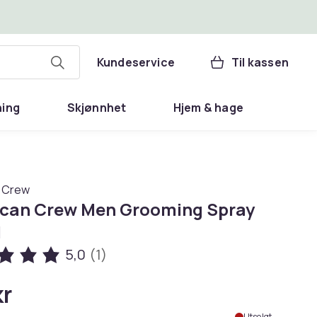
Kundeservice
Til kassen
ning
Skjønnhet
Hjem & hage
 Crew
can Crew Men Grooming Spray
l
5,0
(1)
kr
Utsolgt