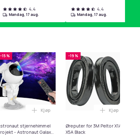
4,4
4,4
mandag, 17 aug.
mandag, 17 aug.
-15 %
-19 %
-
Kjøp
Kjøp
 Minnekortadapter til iPhone/iPad i handlekurven
 - 27,5g - Dark Brown - Mørkebrun i handlekurven
Legg Astronaut stjernehimmel projekt - Astr
Legg Øreputer
stronaut stjernehimmel
Øreputer for 3M Peltor X1A-
Lø
rojekt - Astronaut Galaxy
X5A Black
i 1
tarry Sky Light-projektor -