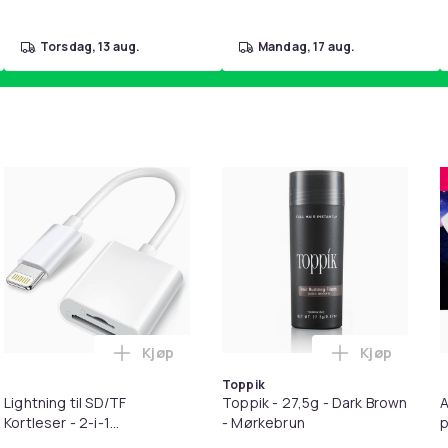
torsdag, 13 aug.
mandag, 17 aug.
Kjøp
Kjøp
kantbeskyttelse for barn i handlekurven
il HDMI Converter 1080p - Adapter i handlekurven
Legg Lightning til SD/TF Kortleser - 2-i-1
Legg Toppik
Toppik
Lightning til SD/TF
Toppik - 27,5g - Dark Brown
A
Kortleser - 2-i-1
- Mørkebrun
p
Minnekortadapter til
S