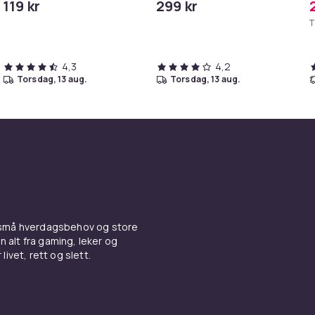
119 kr
299 kr
iPhone/iPad
T
4,3
4,2
torsdag, 13 aug.
torsdag, 13 aug.
 små hverdagsbehov og store
n alt fra gaming, leker og
livet, rett og slett.