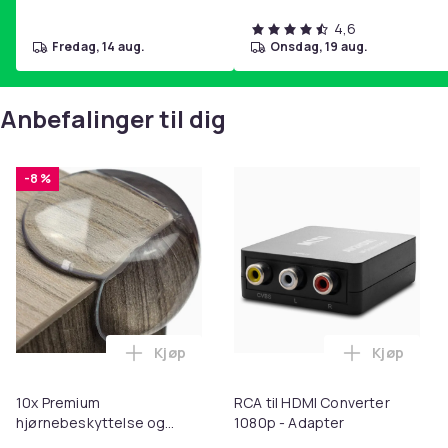
4,6
fredag, 14 aug.
onsdag, 19 aug.
Anbefalinger til dig
-8 %
Kjøp
Kjøp
Legg 10x Premium hjørnebeskyttelse og 
Legg RCA t
10x Premium
RCA til HDMI Converter
hjørnebeskyttelse og
1080p - Adapter
kantbeskyttelse for barn