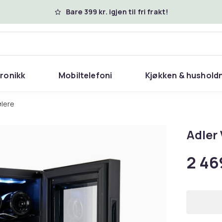
Bare 399 kr. igjen til fri frakt!
tronikk
Mobiltelefoni
Kjøkken & hushold
jølere
Adler 
2 46