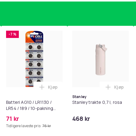
Det betyder, at dine vine kan hvile uforstyrret,
indvendige belysning er en anden finesse,
 vælge den rigtige flaske selv i svagt lys.
ver yderligere fleksibilitet i brugen.
er - Energiforbrug: Energiklasse G - Støjniveau:
-7 %
sknapper til temperaturjustering (12-18
26
14
5200ebcd-c61b-4064-830b-f9b919109704
Kjøp
Kjøp
standsbånd - mage- og kjernetrening, yoga og hjemmegymnast
puter for Bose QC35 I/II, QC25, QC15, QC 2 AE 2, AE 2i, AE 2w,
Legg Batteri AG10 / LR1130 / LR54 / 189 
Legg Stanl
Stanley
Batteri AG10 / LR1130 /
Stanley trakte 0,7 l, rosa
LR54 / 189 / 10-pakning
PKcell
71 kr
468 kr
Tidligere laveste pris:
76 kr