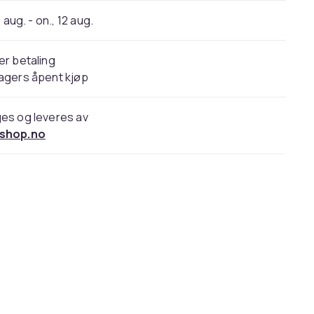
 aug. - on., 12 aug.
er betaling
agers åpent kjøp
es og leveres av
shop.no