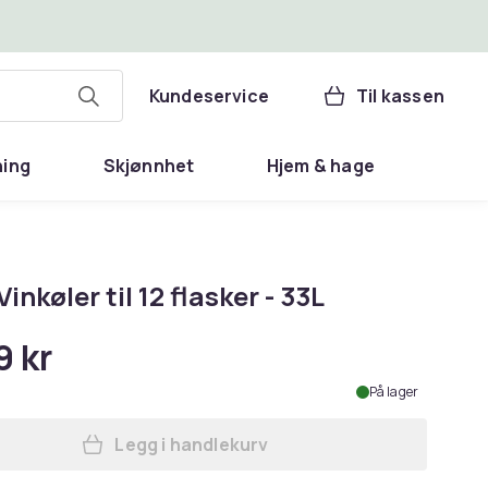
Kundeservice
Til kassen
ning
Skjønnhet
Hjem & hage
Vinkøler til 12 flasker - 33L
9 kr
På lager
Legg i handlekurv
Legg Adler Vinkøler til 12 flasker - 3