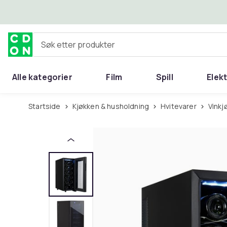
Hopp til hovedinnhold
Søk etter produkter
Alle kategorier
Film
Spill
Elek
Startside
Kjøkken & husholdning
Hvitevarer
Vink