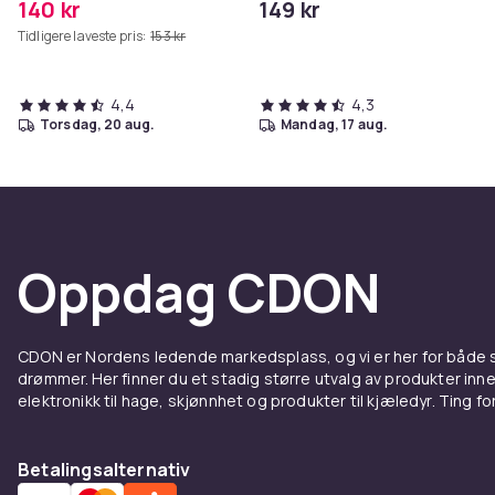
140 kr
149 kr
Tidligere laveste pris:
153 kr
4,4
4,3
torsdag, 20 aug.
mandag, 17 aug.
Oppdag CDON
CDON er Nordens ledende markedsplass, og vi er her for både
drømmer. Her finner du et stadig større utvalg av produkter inne
elektronikk til hage, skjønnhet og produkter til kjæledyr. Ting for 
Betalingsalternativ