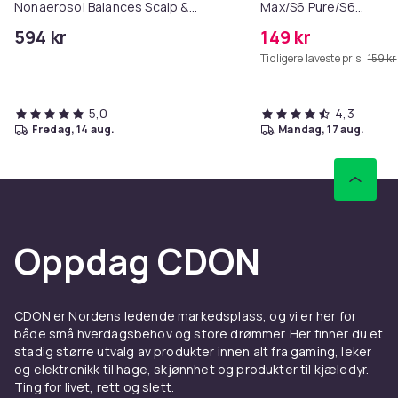
Nonaerosol Balances Scalp &
Max/S6 Pure/S6
Controls Excess Oil
MAXV/S50/S51/S55/S5
594 kr
149 kr
Tidligere laveste pris:
159 kr
5,0
4,3
fredag, 14 aug.
mandag, 17 aug.
Oppdag CDON
CDON er Nordens ledende markedsplass, og vi er her for
både små hverdagsbehov og store drømmer. Her finner du et
stadig større utvalg av produkter innen alt fra gaming, leker
og elektronikk til hage, skjønnhet og produkter til kjæledyr.
Ting for livet, rett og slett.