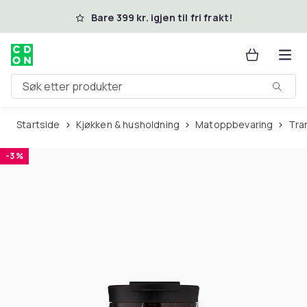
Hopp til hovedinnhold
Bare 399 kr. igjen til fri frakt!
Søk etter produkter
Startside
Kjøkken & husholdning
Matoppbevaring
Tr
-3 %