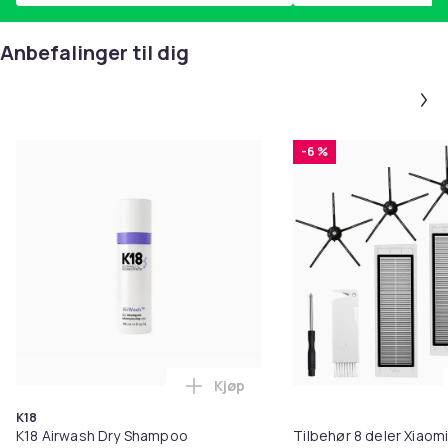
Artikkel nr.
8c1ee70e-8d96-5584-97a6-73c9911b7f72
Anbefalinger til dig
Produktsikkerhetsinformasjon
-6 %
Kjøp
Legg K18 Airwash Dry Shampoo No
K18
K18 Airwash Dry Shampoo
Tilbehør 8 deler Xiaom