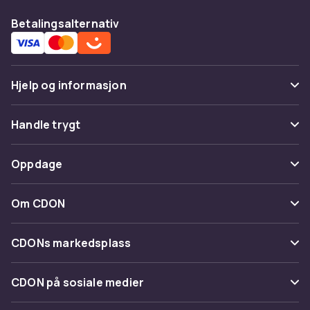
Betalingsalternativ
Hjelp og informasjon
Vanlige spørsmål
Handle trygt
Spor pakke
Betaling
Oppdage
Angre & returner her
Levering
Kategorier
Kontakt oss
Om CDON
Vilkår & policy
Varemerker
Om oss
Tilbakekallinger
CDONs markedsplass
Guider
Kundeanmeldelser
Merchant Help Center
CDON på sosiale medier
Jobbe på CDON