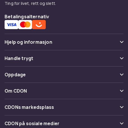
Ting for livet, rett og slett.
Betalingsalternativ
Hjelp og informasjon
Vanlige spørsmål
Handle trygt
Spor pakke
Betaling
Oppdage
Angre & returner her
Levering
Kategorier
Kontakt oss
Om CDON
Vilkår & policy
Varemerker
Om oss
Tilbakekallinger
CDONs markedsplass
Guider
Kundeanmeldelser
Merchant Help Center
CDON på sosiale medier
Jobbe på CDON