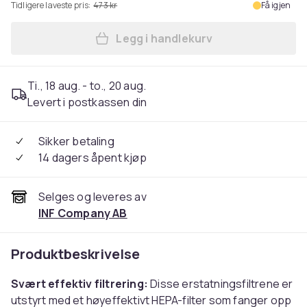
Tidligere laveste pris:
473 kr
Få igjen
Legg i handlekurv
Legg 2-pakning erstatningsf
Ti., 18 aug. - to., 20 aug.
Levert i postkassen din
Sikker betaling
14 dagers åpent kjøp
Selges og leveres av
INF Company AB
Produktbeskrivelse
Svært effektiv filtrering:
Disse erstatningsfiltrene er
utstyrt med et høyeffektivt HEPA-filter som fanger opp