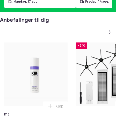
mandag, 17 aug.
fredag, 14 aug.
Anbefalinger til dig
-6 %
Kjøp
Legg K18 Airwash Dry Shampoo No
K18