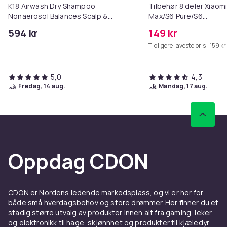
K18 Airwash Dry Shampoo
Tilbehør 8 deler Xiaom
Nonaerosol Balances Scalp &
Max/S6 Pure/S6
Controls Excess Oil
MAXV/S50/S51/S55/S5
594 kr
149 kr
Tidligere laveste pris:
159 kr
5,0
4,3
fredag, 14 aug.
mandag, 17 aug.
Oppdag CDON
CDON er Nordens ledende markedsplass, og vi er her for
både små hverdagsbehov og store drømmer. Her finner du et
stadig større utvalg av produkter innen alt fra gaming, leker
og elektronikk til hage, skjønnhet og produkter til kjæledyr.