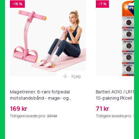
-16 %
-7 %
Vekt
30
Vekt, gram
368
Artikkel nr.
f83c14ee-ec6a-5540-81fd-64a9a458d0ae
Produktsikkerhetsinformasjon
Kjøp
Legg Magetrener, 6-rørs fotp
Magetrener, 6-rørs fotpedal
Batteri AG10 / LR1130
motstandsbånd - mage- og
10-pakning PKcell
kjernetrening, yoga og
169 kr
71 kr
hjemmegymnastikk Pink
Tidligere laveste pris:
201 kr
Tidligere laveste pris:
76 