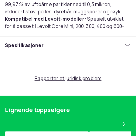
99,97 % av luftbårne partikler ned til 0,3 mikron,
inkludert støv, pollen, dyrehår, muggsporer og røyk.
Kompatibel med Levoit-modeller:
Spesielt utviklet
for å passe til Levoit Core Mini, 200, 300, 400 og 600-
serien luftrensere, noe som sikrer optimal ytelse og
kompatibilitet.
Spesifikasjoner
Enkel å installere:
Disse filtrene er utrolig enkle å
installere og bytte ut, og krever ingen verktøy eller
teknisk ekspertise. Bare fjern det gamle filteret og sett
inn det nye.
Rapporter et juridisk problem
Spesifikasjoner:
Farge: Hvit
Størrelse: Lengde: 29 cm, Bredde: 15 cm, Høyde: 6,3
cm
Lignende toppselgere
Materiale: PET
Pa
Pakken inkluderer:
Filter x 2