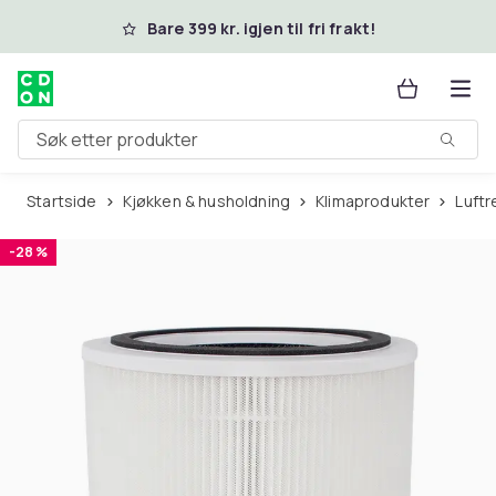
Hopp til hovedinnhold
Bare 399 kr. igjen til fri frakt!
Søk etter produkter
Startside
Kjøkken & husholdning
Klimaprodukter
Luft
-28 %