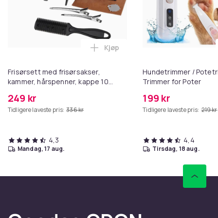
Kjøp
Legg Frisørsett med frisørsakse
Frisørsett med frisørsakser,
Hundetrimmer / Potetr
kammer, hårspenner, kappe 10
Trimmer for Poter
deler Black
249 kr
199 kr
Tidligere laveste pris:
336 kr
Tidligere laveste pris:
219 kr
4,3
4,4
mandag, 17 aug.
tirsdag, 18 aug.