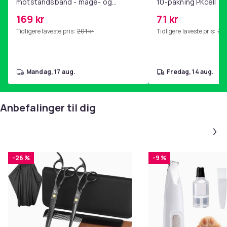
motstandsbånd - mage- og
10-pakning PKcell
kjernetrening, yoga og
169 kr
71 kr
hjemmegymnastikk Pink
Tidligere laveste pris:
201 kr
Tidligere laveste pris:
76 
mandag, 17 aug.
fredag, 14 aug.
Anbefalinger til dig
-26 %
-9 %