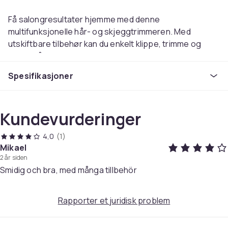
Få salongresultater hjemme med denne
multifunksjonelle hår- og skjeggtrimmeren. Med
utskiftbare tilbehør kan du enkelt klippe, trimme og
forme hår, skjegg og bart samt justere øyenbryn og
trimme nesehår. Fem medfølgende kammer sikrer ulike
Spesifikasjoner
klippelengder for personlig stil. Det moderne designet
og den kraftige motoren gjør den til et praktisk verktøy
for daglig bruk.
Kundevurderinger
Trimmeren lades fullt på fem timer og gir opptil 60
4,0
(1)
minutters kontinuerlig bruk. Et praktisk stativ holder
Mikael
tilbehøret organisert og innen rekkevidde.
2 år siden
Medfølgende rengjøringsbørste, ladekabel og
Smidig och bra, med många tillbehör
smøreolje gjør vedlikeholdet enkelt og forlenger
produktets levetid. Perfekt for både nybegynnere og
Rapporter et juridisk problem
profesjonelle som ønsker en komplett
stylingopplevelse uten å måtte bestille time hos
frisøren. En uslåelig kombinasjon av ytelse, fleksibilitet