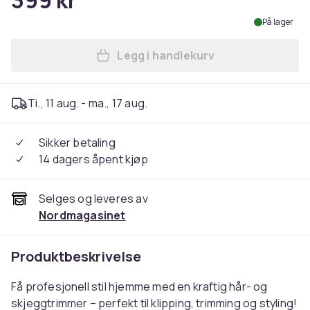
399 kr
På lager
Legg i handlekurv
Legg 2-i-1 Hårklipper / Hår
Ti., 11 aug. - ma., 17 aug.
Sikker betaling
14 dagers åpent kjøp
Selges og leveres av
Nordmagasinet
Produktbeskrivelse
Få profesjonell stil hjemme med en kraftig hår- og
skjeggtrimmer – perfekt til klipping, trimming og styling!