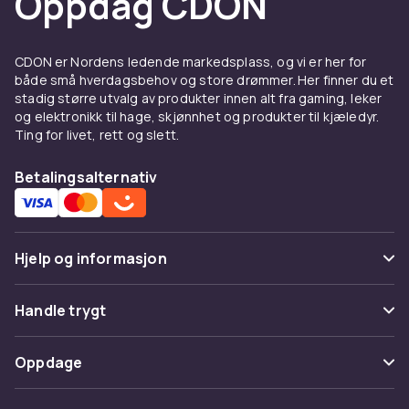
Oppdag CDON
CDON er Nordens ledende markedsplass, og vi er her for
både små hverdagsbehov og store drømmer. Her finner du et
stadig større utvalg av produkter innen alt fra gaming, leker
og elektronikk til hage, skjønnhet og produkter til kjæledyr.
Ting for livet, rett og slett.
Betalingsalternativ
Hjelp og informasjon
Vanlige spørsmål
Handle trygt
Spor pakke
Betaling
Oppdage
Angre & returner her
Levering
Kategorier