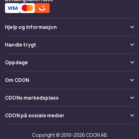
Hjelp og informasjon
Vanlige spørsmål
Handle trygt
Spor pakke
Betaling
Oppdage
Angre & returner her
Levering
Kategorier
Kontakt oss
Om CDON
Vilkår & policy
Varemerker
Om oss
Tilbakekallinger
CDONs markedsplass
Guider
Kundeanmeldelser
Merchant Help Center
CDON på sosiale medier
Jobbe på CDON
Investor relations
Copyright © 2010-2026 CDON AB