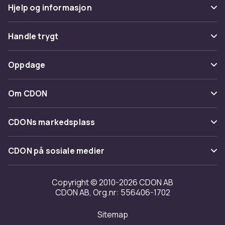
Hjelp og informasjon
Vanlige spørsmål
Handle trygt
Spor pakke
Betaling
Oppdage
Angre & returner her
Levering
Kategorier
Kontakt oss
Om CDON
Vilkår & policy
Varemerker
Om oss
Tilbakekallinger
CDONs markedsplass
Guider
Kundeanmeldelser
Merchant Help Center
CDON på sosiale medier
Jobbe på CDON
Investor relations
Copyright © 2010-2026 CDON AB
CDON AB, Org.nr: 556406-1702
Tilgjengelighet
Sitemap