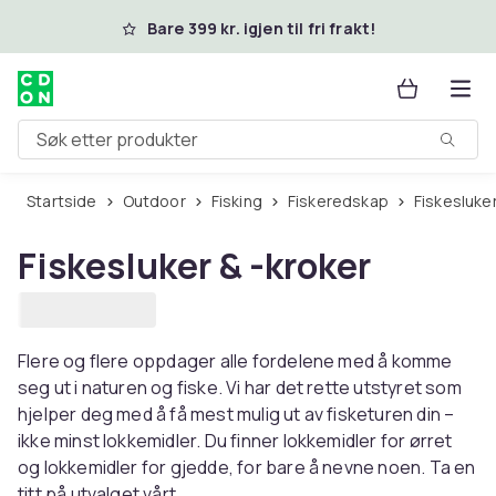
Hopp til hovedinnhold
Bare 399 kr. igjen til fri frakt!
Søk etter produkter
Startside
Outdoor
Fisking
Fiskeredskap
Fiskesluke
Fiskesluker & -kroker
Flere og flere oppdager alle fordelene med å komme
seg ut i naturen og fiske. Vi har det rette utstyret som
hjelper deg med å få mest mulig ut av fisketuren din –
ikke minst lokkemidler. Du finner lokkemidler for ørret
og lokkemidler for gjedde, for bare å nevne noen. Ta en
titt på utvalget vårt.