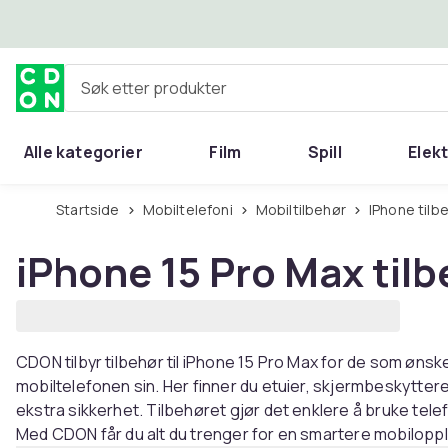
Hopp til hovedinnhold
Søk etter produkter
Alle kategorier
Film
Spill
Elek
Startside
Mobiltelefoni
Mobiltilbehør
iPhone tilb
iPhone 15 Pro Max til
CDON tilbyr tilbehør til iPhone 15 Pro Max for de som ønsk
mobiltelefonen sin. Her finner du etuier, skjermbeskytter
ekstra sikkerhet. Tilbehøret gjør det enklere å bruke tel
Med CDON får du alt du trenger for en smartere mobilopp