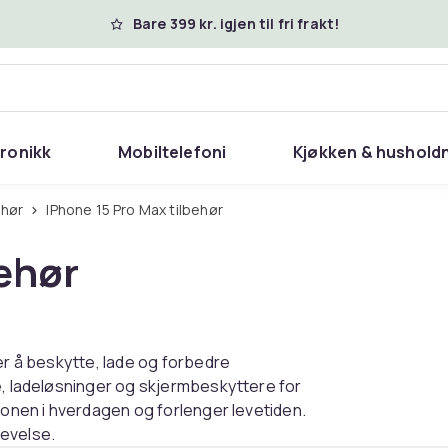
Bare 399 kr. igjen til fri frakt!
tronikk
Mobiltelefoni
Kjøkken & hushold
ehør
iPhone 15 Pro Max tilbehør
behør
er å beskytte, lade og forbedre
e, ladeløsninger og skjermbeskyttere for
efonen i hverdagen og forlenger levetiden.
levelse.