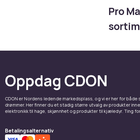
Pro Ma
sortim
trippe
120Hz 
titani
Oppdag CDON
deksel
CDON er Nordens ledende markedsplass, og vi er her for både
Leter du ette
drømmer. Her finner du et stadig større utvalg av produkter inne
sortiment til
elektronikk til hage, skjønnhet og produkter til kjæledyr. Ting for 
120Hz og Act
deksel, skjer
Betalingsalternativ
Deksel