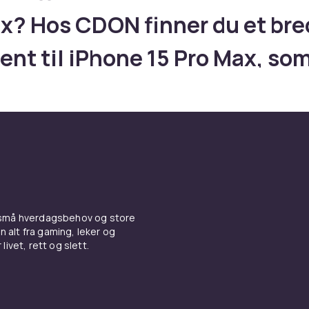
x? Hos CDON finner du et bre
ent til iPhone 15 Pro Max, som
lt kamera med 5x zoom, ProM
og Action-knapp og
umramme, 5x telezoom og USB
 og tilbehør
 små hverdagsbehov og store
r tilbehør til din iPhone 15 Pro Max? Hos CDON finner du et br
n alt fra gaming, leker og
 iPhone 15 Pro Max, som har trippelt kamera med 5x zoom, Pr
livet, rett og slett.
ion-knapp og titaniumramme, 5x telezoom og USB 3. Enten d
mbeskyttelse, lader eller smarte gadgets finner du det her.
 og skjermbeskyttelse til iPh