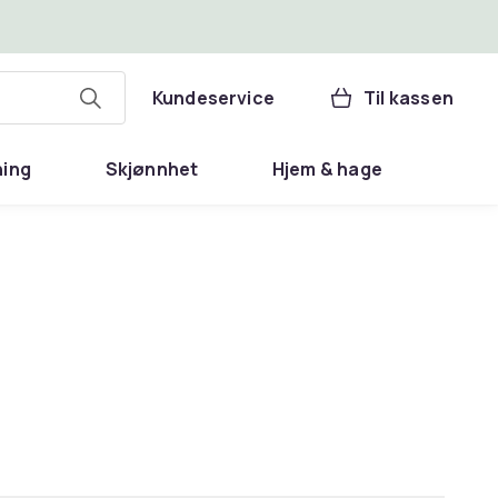
Kundeservice
Til kassen
ning
Skjønnhet
Hjem & hage