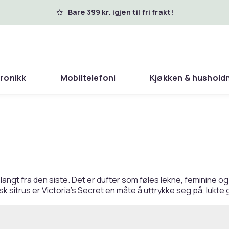
Bare 399 kr. igjen til fri frakt!
tronikk
Mobiltelefoni
Kjøkken & hushold
ngt fra den siste. Det er dufter som føles lekne, feminine og 
isk sitrus er Victoria's Secret en måte å uttrykke seg på, lukte