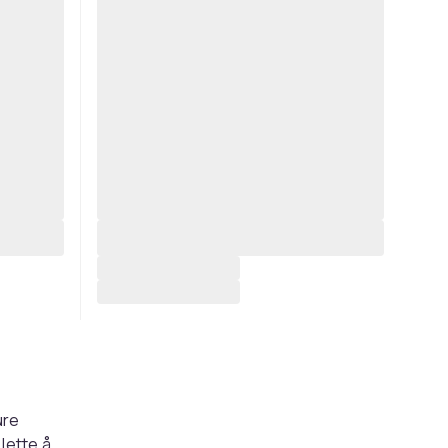
ure
lette å