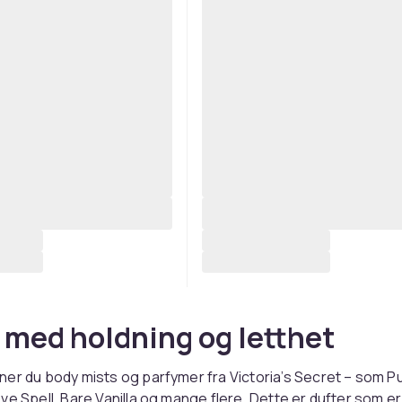
 med holdning og letthet
er du body mists og parfymer fra Victoria’s Secret – som P
ve Spell, Bare Vanilla og mange flere. Dette er dufter som er 