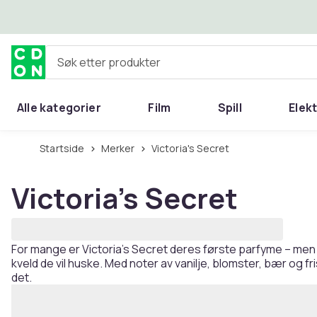
Hopp til hovedinnhold
Søk etter produkter
Alle kategorier
Film
Spill
Elek
Startside
Merker
Victoria's Secret
Victoria's Secret
For mange er Victoria's Secret deres første parfyme – men la
kveld de vil huske. Med noter av vanilje, blomster, bær og fr
det.