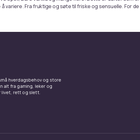
 å variere. Fra fruktige og søte til friske og sensuelle. For de
 selv, men med litt mer glans.
 bruke, vanskelig å glemme
cret-parfymer er ikke tunge eller overveldende – de er skapt 
ag. Noen få spray på huden, håret eller klærne, og du er klar
lenge, frisker opp og føles alltid riktige. Perfekte å ha i ves
 eller hjemme på baderomshyllen.
 som skiller seg ut
 små hverdagsbehov og store
n alt fra gaming, leker og
livet, rett og slett.
isten føles nesten som tilbehør i seg selv. Fargerike, skin
v glamour – uten å være overdrevne. De må gjerne skille se
oe spesielt med å bruke dem: en rask rutine som gir en følel
eg selv, selv midt i stresset.
 som vil føle seg vakre – hver 