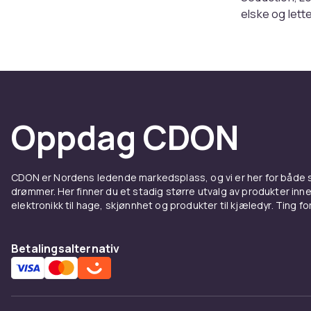
elske og lette
lukte som seg
Lett å
Victoria’s Se
brukes hver d
Oppdag CDON
akkurat passe 
skrivebordet
Design
CDON er Nordens ledende markedsplass, og vi er her for både
drømmer. Her finner du et stadig større utvalg av produkter inne
elektronikk til hage, skjønnhet og produkter til kjæledyr. Ting for 
Flaskene og m
med et snev a
det er også n
Betalingsalternativ
tatt vare på s
For de