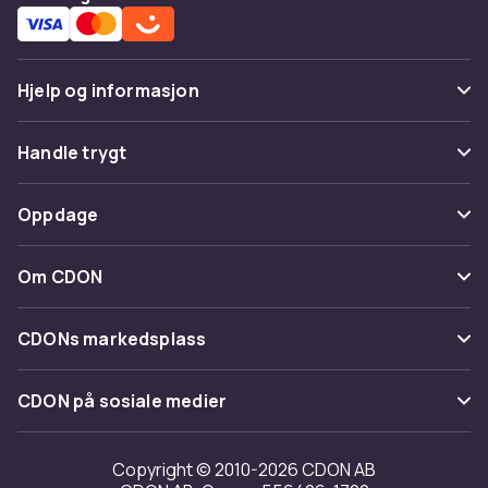
Hjelp og informasjon
Vanlige spørsmål
Handle trygt
Spor pakke
Betaling
Oppdage
Angre & returner her
Levering
Kategorier
Kontakt oss
Om CDON
Vilkår & policy
Varemerker
Om oss
Tilbakekallinger
CDONs markedsplass
Guider
Kundeanmeldelser
Merchant Help Center
CDON på sosiale medier
Jobbe på CDON
Investor relations
Copyright © 2010-2026 CDON AB