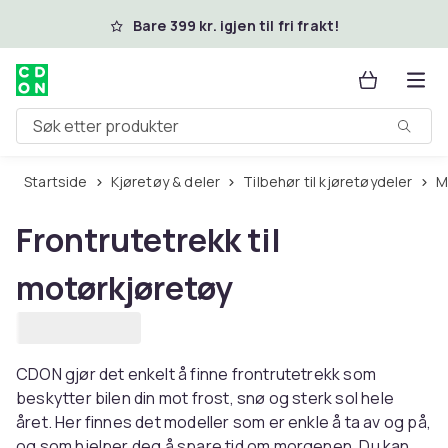
Hopp til hovedinnhold
Bare 399 kr. igjen til fri frakt!
Søk etter produkter
Startside
Kjøretøy & deler
Tilbehør til kjøretøydeler
Frontrutetrekk til
motørkjøretøy
CDON gjør det enkelt å finne frontrutetrekk som
beskytter bilen din mot frost, snø og sterk sol hele
året. Her finnes det modeller som er enkle å ta av og på,
og som hjelper deg å spare tid om morgenen. Du kan