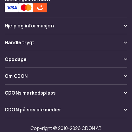
Hjelp og informasjon
Vanlige spørsmål
Handle trygt
Spor pakke
Betaling
Oppdage
Angre & returner her
Levering
Kategorier
Kontakt oss
Om CDON
Vilkår & policy
Varemerker
Om oss
Tilbakekallinger
CDONs markedsplass
Guider
Kundeanmeldelser
Merchant Help Center
CDON på sosiale medier
Jobbe på CDON
Investor relations
Copyright © 2010-2026 CDON AB