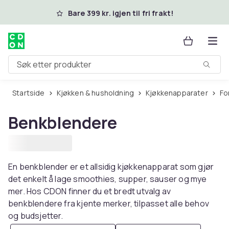
Hopp til hovedinnhold
Bare 399 kr. igjen til fri frakt!
Søk etter produkter
Startside
Kjøkken & husholdning
Kjøkkenapparater
F
Benkblendere
En benkblender er et allsidig kjøkkenapparat som gjør
det enkelt å lage smoothies, supper, sauser og mye
mer. Hos CDON finner du et bredt utvalg av
benkblendere fra kjente merker, tilpasset alle behov
og budsjetter.