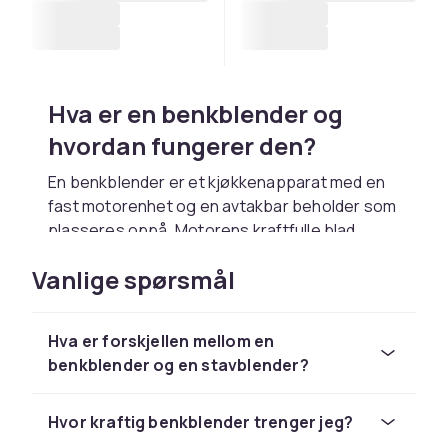
Hva er en benkblender og
hvordan fungerer den?
En benkblender er et kjøkkenapparat med en
fast motorenhet og en avtakbar beholder som
plasseres oppå. Motorens kraftfulle blad
roterer i høy hastighet og knuser
Vanlige spørsmål
ingrediensene effektivt. Beholderne er som
regel laget av glass eller BPA-fri plast, og
volumet varierer vanligvis mellom 1 og 2 liter.
Hva er forskjellen mellom en
Benkblendere brukes til å mikse smoothies,
benkblender og en stavblender?
knuse is, lage supper, pureer og røre deig.
Den stabile konstruksjonen gjør at maskinen
Hvor kraftig benkblender trenger jeg?
tåler tyngre oppgaver som isknusing og