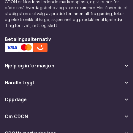
CDON er Nordens ledende markedsplass, og vi er her for
både små hverdagsbehov og store drømmer. Her finner du et
Velg riktig balkongstol
stadig større utvalg av produkter innen alt fra gaming, leker
og elektronikk til hage, skjønnhet og produkter til kjæledyr.
Et balkongbord fungerer best med matchende
Ting for livet, rett og slett.
balkongstolar.
Hillerstorp
og
Brafab
tilbyr
komplette balkongpakker.
Betalingsalternativ
Hos CDON finner du balkongbord til
konkurransedyktige priser med rask levering.
Balkongbord fra CDON
Hjelp og informasjon
Hos CDON finner du balkongbord i aluminium,
Vanlige spørsmål
Handle trygt
stål og glass i kompakte formater fra
Hillerstorp
og
Brafab
. Klapbord og foldbare
Spor pakke
Betaling
bord er smarte løsninger for balkonger med
Oppdage
Angre & returner her
begrenset plass.
Levering
Kategorier
Et godt balkongbord gjør morgenkaffen og
Kontakt oss
Om CDON
Vilkår & policy
kveldsmaten til en fornøyelse i det fri.
Varemerker
Bordflaten bør være enkel å rengjøre og tåle
Om oss
Tilbakekallinger