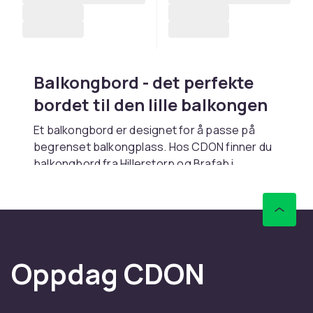
Balkongbord - det perfekte
bordet til den lille balkongen
Et balkongbord er designet for å passe på
begrenset balkongplass. Hos CDON finner du
balkongbord fra
Hillerstorp
og
Brafab
i
kompakte formater til 2 personer.
Balkongbord bør være lette, kompakte og
værtbestandige. Klapbord kan brettes og
stilles mot veggen når de ikke brukes.
Oppdag CDON
Kjøp balkongbord hos CDON
Hos CDON finner du balkongbord i kompakte
formater fra
Hillerstorp
og
Brafab
.