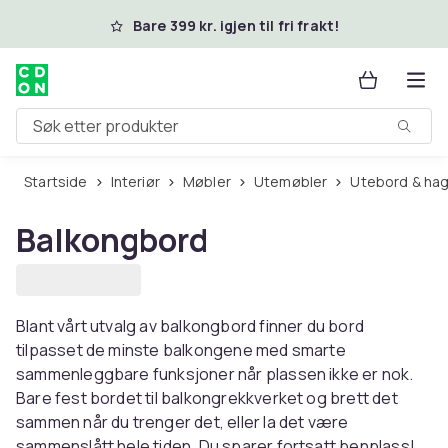
Hopp til hovedinnhold
Bare 399 kr. igjen til fri frakt!
Søk etter produkter
Startside
Interiør
Møbler
Utemøbler
Utebord & ha
Balkongbord
Blant vårt utvalg av balkongbord finner du bord
tilpasset de minste balkongene med smarte
sammenleggbare funksjoner når plassen ikke er nok.
Bare fest bordet til balkongrekkverket og brett det
sammen når du trenger det, eller la det være
sammenslått hele tiden. Du sparer fortsatt benplass!