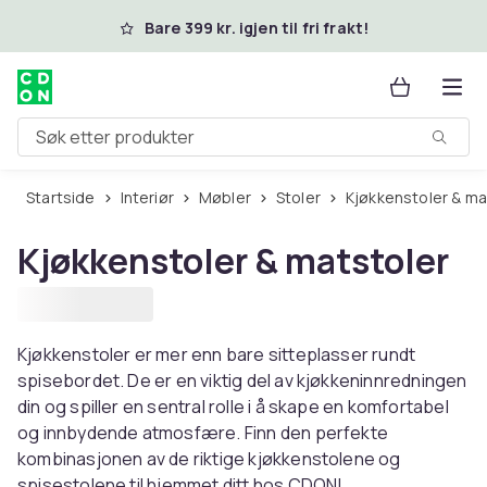
Hopp til hovedinnhold
Bare 399 kr. igjen til fri frakt!
Søk etter produkter
Startside
Interiør
Møbler
Stoler
Kjøkkenstoler & ma
Kjøkkenstoler & matstoler
Kjøkkenstoler er mer enn bare sitteplasser rundt
spisebordet. De er en viktig del av kjøkkeninnredningen
din og spiller en sentral rolle i å skape en komfortabel
og innbydende atmosfære. Finn den perfekte
kombinasjonen av de riktige kjøkkenstolene og
spisestolene til hjemmet ditt hos CDON!