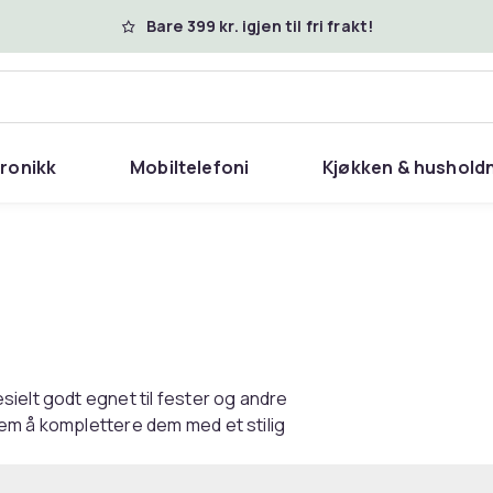
Bare 399 kr. igjen til fri frakt!
tronikk
Mobiltelefoni
Kjøkken & hushold
ielt godt egnet til fester og andre
glem å komplettere dem med et stilig