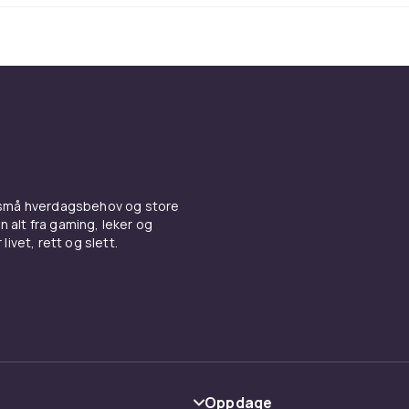
 og spisestoler
som ogsa kan fungere ved hoje bord.
ene med din eksisterende innredning. En fargerik barstol kan
 blikkfang, mens en noeytral modell passer til enhver innredn
mi og komfort
ktig, saerlig hvis barstolene skal brukes daglig. Velg modelle
den det avlaster bena og ryggen nar man sitter hoeyt. En pol
er korsryggstoette bidrar ytterligere til at du kan sitte beha
 små hverdagsbehov og store
n alt fra gaming, leker og
p avslapning etter en lang dag? Se vare
massasjestoler
for
livet, rett og slett.
emmet.
er til ulike rom
kes ikke bare pa kjokkenoen. De passer like godt i hjemmeb
et eller ute pa terrassen dersom de er laget av vaerbestan
ange velger barstoler til kjokkenoen som et naturlig samlin
Oppdage