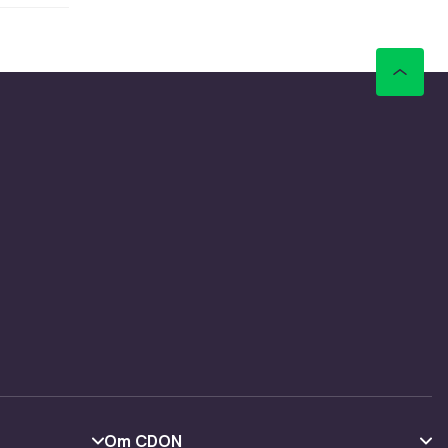
 bli et
ingsstil.
r med
stret
gelig over
 total
aren,
dige
gspunkt
Om CDON