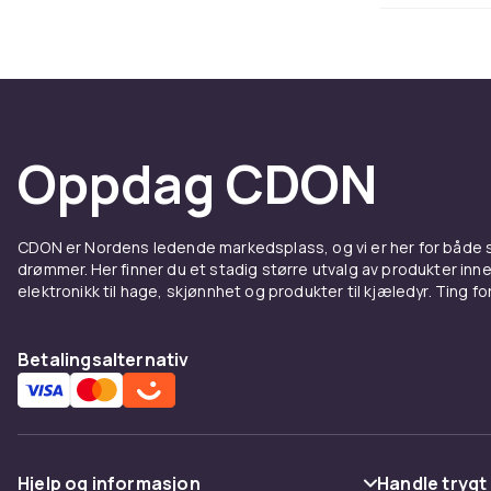
kjokkenstoler
Match barstol
ioyenfallende
Ergono
Oppdag CDON
Komfort er vi
fotstotte, si
sitteplass ell
CDON er Nordens ledende markedsplass, og vi er her for både
lengre tid.
drømmer. Her finner du et stadig større utvalg av produkter inne
Trenger du dy
elektronikk til hage, skjønnhet og produkter til kjæledyr. Ting for 
komfort i hj
Betalingsalternativ
Barstol
Barstoler bru
stuen, kontor
materialer. M
Hjelp og informasjon
Handle trygt