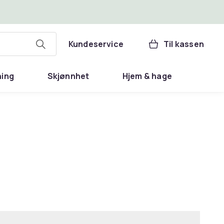
Kundeservice
Til kassen
ning
Skjønnhet
Hjem & hage