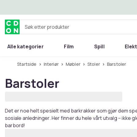
Hopp til hovedinnhold
Søk etter produkter
Alle kategorier
Film
Spill
Elek
Startside
Interiør
Møbler
Stoler
Barstoler
Barstoler
Det er noe helt spesielt med barkrakker som gjør dem spes
sosiale anledninger. Her finner du hele vårt utvalg – ikke 
barbord!